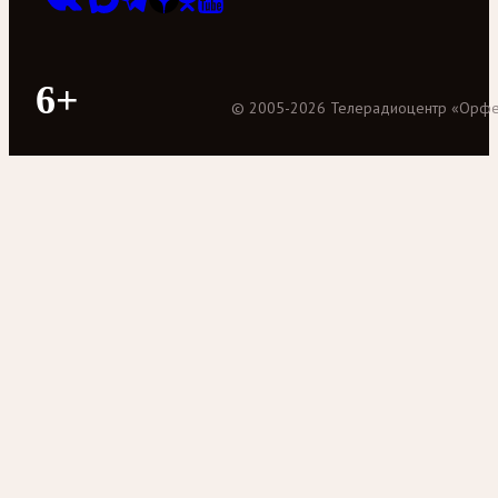
6+
©
2005
-
2026
Телерадиоцентр «Орф