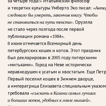
за четыре года!» Итальянский философ
и теоретик культуры Умберто Эко писал:
«Авто
следовало бы умереть, закончив книгу. Чтобы
не становиться на пути текста»
. Оруэлла
не стало через полгода после первой
публикации романа «1984».
8 июня отмечается Всемирный день
петербургских кошек и котов. Этот праздник
был декларирован в 2005 году питерскими
«митьками». Город на Неве исторически
неравнодушен к усатым и хвостатым. Еще Пет
Первый поселил кошек в Зимнем дворце,
а императрица Елизавета специальным указом
требовала
«сыскать в Казани самых лучших
и больших котов, удобных к ловле мышей»
.