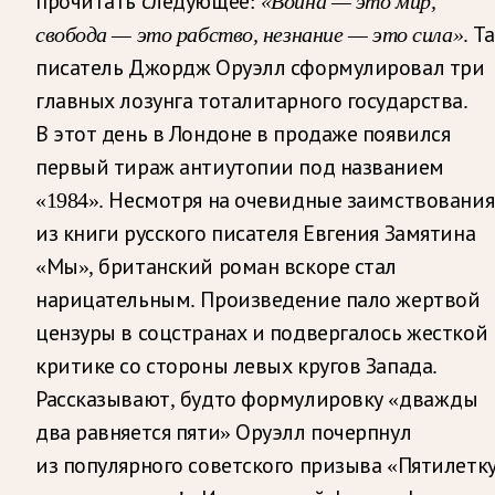
прочитать следующее:
«Война — это мир,
свобода — это рабство, незнание — это сила»
. Т
писатель Джордж Оруэлл сформулировал три
главных лозунга тоталитарного государства.
В этот день в Лондоне в продаже появился
первый тираж антиутопии под названием
«1984». Несмотря на очевидные заимствования
из книги русского писателя Евгения Замятина
«Мы», британский роман вскоре стал
нарицательным. Произведение пало жертвой
цензуры в соцстранах и подвергалось жесткой
критике со стороны левых кругов Запада.
Рассказывают, будто формулировку «дважды
два равняется пяти» Оруэлл почерпнул
из популярного советского призыва «Пятилетк