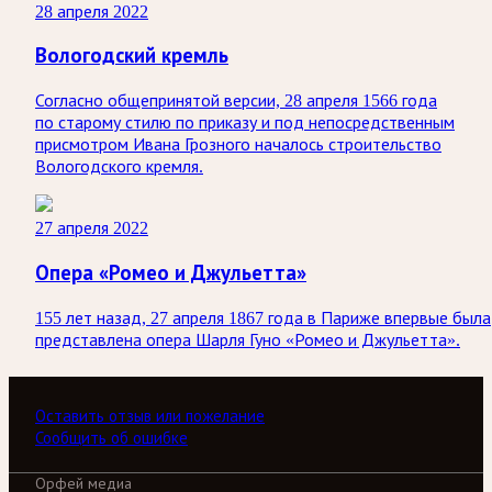
28 апреля 2022
Вологодский кремль
Согласно общепринятой версии, 28 апреля 1566 года
по старому стилю по приказу и под непосредственным
присмотром Ивана Грозного началось строительство
Вологодского кремля.
27 апреля 2022
Опера «Ромео и Джульетта»
155 лет назад, 27 апреля 1867 года в Париже впервые была
представлена опера Шарля Гуно «Ромео и Джульетта».
Оставить отзыв или пожелание
Сообщить об ошибке
Орфей медиа