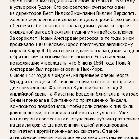
Город Новый Амстердам начал свою историю в 1624 году
в устье реки Гудзон. Его основателем считается один
из директоров Вест-Индской компании Виллем Верхюлст.
Хорошо укреплённое поселение в дельте реки было призва
обеспечить безопасность голландским судам, которые
с изрядной выгодой скупали пушнину у индейских племен.
За сорок лет Новый Амстердам разросся: в те годы в нем
проживало 1300 человек. Город приглянулся английскому
королю Карлу II. Приказ присоединить голландские владен
к британским колониям был выполнен. Есть сведения,
позволяющие утверждать, что 6 июня 1664 года Новый
Амстердам был переименован в Нью-Йорк.
6 июня 1727 года в Лондоне, на премьере оперы Георга
Фридриха Генделя «Астианакс» прямо на сцене подрались
две примадонны. Франческа Куццони была звездой
английской сцены, а Фаустина Бордони блистала в театрах
Вены и приехала в Британию по приглашению Генделя.
Композитор позаботился, чтобы роли оперных див были
равноценными, но скандала избежать не удалось. Уже
на их первых совместных выступлениях публика разделила
на два лагеря: когда поклонники одной аплодировали,
почитатели другой принимались свистеть. С такой
атмосферой певицы мирились несколько спектаклей подряд