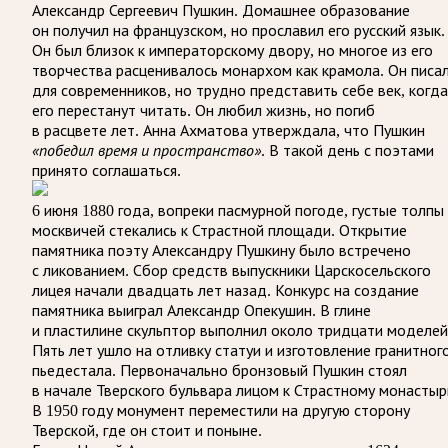
Александр Сергеевич Пушкин. Домашнее образование
он получил на французском, но прославил его русский язык.
Он был близок к императорскому двору, но многое из его
творчества расценивалось монархом как крамола. Он писа
для современников, но трудно представить себе век, когда
его перестанут читать. Он любил жизнь, но погиб
в расцвете лет. Анна Ахматова утверждала, что Пушкин
«победил время и пространство»
. В такой день с поэтами
принято соглашаться.
6 июня 1880 года, вопреки пасмурной погоде, густые толпы
москвичей стекались к Страстной площади. Открытие
памятника поэту Александру Пушкину было встречено
с ликованием. Сбор средств выпускники Царскосельского
лицея начали двадцать лет назад. Конкурс на создание
памятника выиграл Александр Опекушин. В глине
и пластилине скульптор выполнил около тридцати моделей
Пять лет ушло на отливку статуи и изготовление гранитног
пьедестала. Первоначально бронзовый Пушкин стоял
в начале Тверского бульвара лицом к Страстному монастыр
В 1950 году монумент переместили на другую сторону
Тверской, где он стоит и поныне.