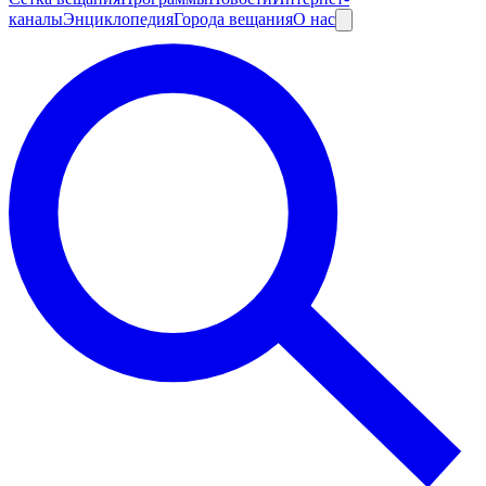
каналы
Энциклопедия
Города вещания
О нас