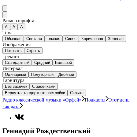
Размер шрифта
А
A
A
Тема
Обычная
Светлая
Темная
Синяя
Коричневая
Зеленая
Изображения
Показать
Скрыть
Трекинг
Стандартный
Средний
Большой
Интервал
Одинарный
Полуторный
Двойной
Гарнитура
Без засечек
С засечками
Вернуть стандартные настройки
Скрыть
Радио классической музыки «Орфей»
Подкасты
Этот день
как дата
Геннадий Рождественский