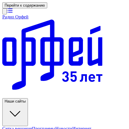
Перейти к содержанию
Радио Орфей
Наши сайты
Сетка вещания
Программы
Новости
Интернет-