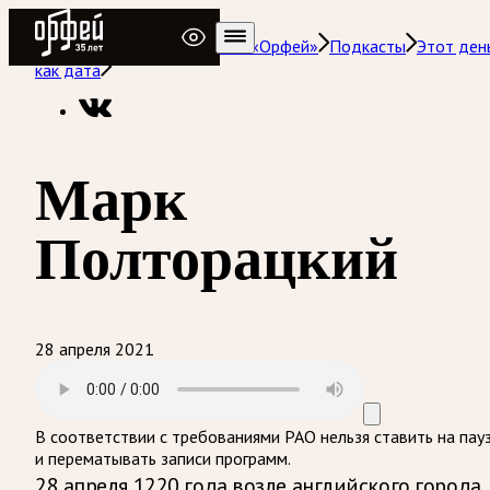
Радио Орфей
Радио классической музыки «Орфей»
Подкасты
Этот ден
как дата
Марк
Полторацкий
28 апреля 2021
В соответствии с требованиями
РАО
нельзя ставить на пау
и перематывать записи программ.
28 апреля 1220 года возле английского города