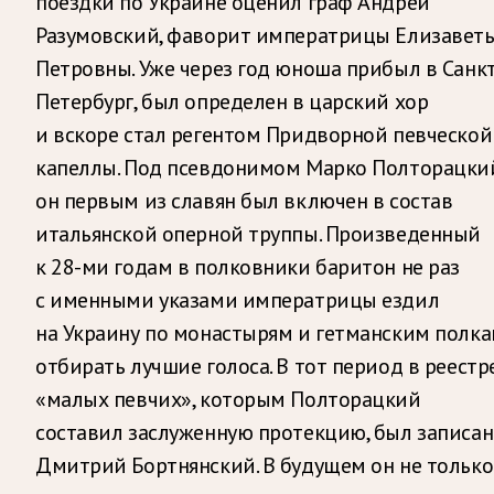
поездки по Украине оценил граф Андрей
Разумовский, фаворит императрицы Елизавет
Петровны. Уже через год юноша прибыл в Санкт
Петербург, был определен в царский хор
и вскоре стал регентом Придворной певческой
капеллы. Под псевдонимом Марко Полторацки
он первым из славян был включен в состав
итальянской оперной труппы. Произведенный
к 28-ми годам в полковники баритон не раз
с именными указами императрицы ездил
на Украину по монастырям и гетманским полк
отбирать лучшие голоса. В тот период в реестр
«малых певчих», которым Полторацкий
составил заслуженную протекцию, был записан
Дмитрий Бортнянский. В будущем он не только