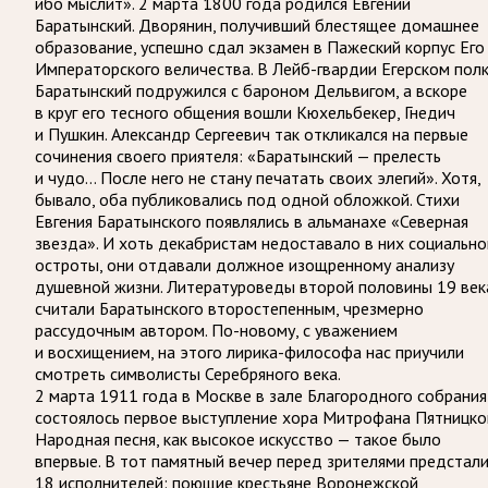
ибо мыслит». 2 марта 1800 года родился Евгений
Баратынский. Дворянин, получивший блестящее домашнее
образование, успешно сдал экзамен в Пажеский корпус Его
Императорского величества. В Лейб-гвардии Егерском пол
Баратынский подружился с бароном Дельвигом, а вскоре
в круг его тесного общения вошли Кюхельбекер, Гнедич
и Пушкин. Александр Сергеевич так откликался на первые
сочинения своего приятеля: «Баратынский — прелесть
и чудо… После него не стану печатать своих элегий». Хотя,
бывало, оба публиковались под одной обложкой. Стихи
Евгения Баратынского появлялись в альманахе «Северная
звезда». И хоть декабристам недоставало в них социально
остроты, они отдавали должное изощренному анализу
душевной жизни. Литературоведы второй половины 19 век
считали Баратынского второстепенным, чрезмерно
рассудочным автором. По-новому, с уважением
и восхищением, на этого лирика-философа нас приучили
смотреть символисты Серебряного века.
2 марта 1911 года в Москве в зале Благородного собрания
состоялось первое выступление хора Митрофана Пятницког
Народная песня, как высокое искусство — такое было
впервые. В тот памятный вечер перед зрителями предстал
18 исполнителей: поющие крестьяне Воронежской