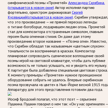
симфонической поэмы «Прометей»
Александра Скрябина.
(открывается в новом окне)
Автор исполнял партию
фортепьяно, оркестром дирижировал
Сергей
Кусевицкий
(открывается в новом окне)
. Скрябин утверждал,
что это произведение — не прямой пересказ легенды
о титане-богоборце, подарившем людям огонь. Прометей
стал для композитора отстраненным символом, главным
героем была огненная стихия. Он даже дал этому
произведению второе название — «Поэма огня». Известно,
что Скрябин обладал так называемым «цветным слухом»:
тональности он воспринимал в красках. Композитор
планировал сопроводить сценическое воплощение своей
поэмы игрой на световой клавиатуре, чтобы дать публике
возможность не только услышать, но и увидеть его музыку.
К партитуре была добавлена специальная цветовая строка.
К моменту премьеры «Прометея» нужное проекционное
оборудование собрать не удалось. Впервые скрябинская
поэма прозвучала «в цвете» в Нью-Йорке весной 1915 года
Аппаратуру для этого представления готовили два года.
Иосиф Бродский полагал, что этот поэт — серьезнее
Пушкина. Пушкин говорил о нем так: «Он у нас оригинален 