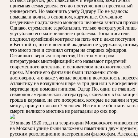
остался сиротой, рос плаксивым и нервным, зажиточная
приемная семья довела его до поступления в престижный
университет. Но закончить учебу Эдгару По не удалось:
помешали долги, в основном, карточные. Отчаянное
безденежье подтолкнуло молодого человека заняться прозой
Однако, стремление зарабатывать только литературой лишь
усугубляло его материальные проблемы. Тогда писатель
подписал армейский контракт на пять лет и даже поступил
в Вестпойнт, но и в военной академии не удержался, потом
что много пил и сочинял сатиры на старших офицеров.
Оставшись верным творчеству, По стал мастером
литературных мистификаций: его называют предтечей
современного детектива и основателем психологической
прозы. Многие его фантазии были изложены столь
достоверно, что даже ученые верили в возможность пересеч
Атлантику на воздушном шаре за три дня или в воскрешени
мертвеца при помощи гипноза. Эдгар По, один из главных
символов американской литературы, скончался в больнице 
гроша в кармане, на его похоронах, которые не заняли и тре
минут, присутствовало 7 человек. Истинные обстоятельства
смерти великого мистика не разгаданы до сих пор.
19 января 1920 года на территории Московского университе
на Моховой улице были заложены памятники двум друзьям,
русским революционно настроенным философам. Александ