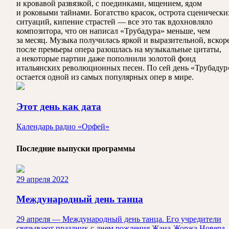
и кровавой развязкой, с поединками, мщением, ядом
и роковыми тайнами. Богатство красок, острота сценически
ситуаций, кипение страстей — все это так вдохновляло
композитора, что он написал «Трубадура» меньше, чем
за месяц. Музыка получилась яркой и выразительной, вскор
после премьеры опера разошлась на музыкальные цитаты,
а некоторые партии даже пополнили золотой фонд
итальянских революционных песен. По сей день «Трубадур
остается одной из самых популярных опер в мире.
Этот день как дата
Календарь радио «Орфей»
Последние выпуски программы
29 апреля 2022
Международный день танца
29 апреля — Международный день танца. Его учредители
связывают праздник с днем рождения Жана-Жоржа Новера.