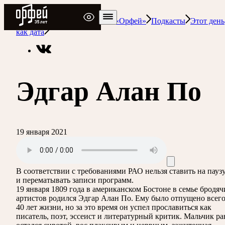
Радио Орфей
Радио классической музыки «Орфей»
Подкасты
Этот день
как дата
Эдгар Алан По
19 января 2021
В соответствии с требованиями
РАО
нельзя ставить на пауз
и перематывать записи программ.
19 января 1809 года в американском Бостоне в семье бродяч
артистов родился Эдгар Алан По. Ему было отпущено всег
40 лет жизни, но за это время он успел прославиться как
писатель, поэт, эссеист и литературный критик. Мальчик ра