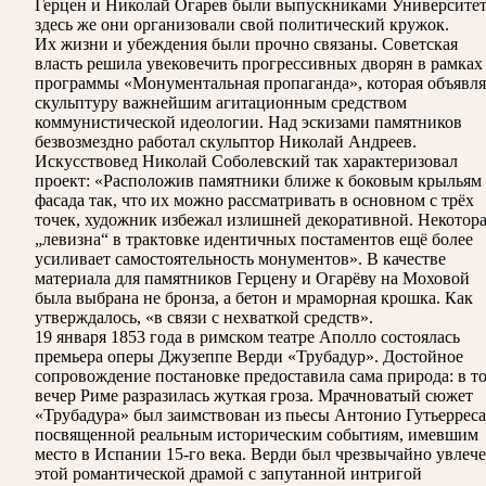
Герцен и Николай Огарев были выпускниками Университет
здесь же они организовали свой политический кружок.
Их жизни и убеждения были прочно связаны. Советская
власть решила увековечить прогрессивных дворян в рамках
программы «Монументальная пропаганда», которая объявля
скульптуру важнейшим агитационным средством
коммунистической идеологии. Над эскизами памятников
безвозмездно работал скульптор Николай Андреев.
Искусствовед Николай Соболевский так характеризовал
проект: «Расположив памятники ближе к боковым крыльям
фасада так, что их можно рассматривать в основном с трёх
точек, художник избежал излишней декоративной. Некотор
„левизна“ в трактовке идентичных постаментов ещё более
усиливает самостоятельность монументов». В качестве
материала для памятников Герцену и Огарёву на Моховой
была выбрана не бронза, а бетон и мраморная крошка. Как
утверждалось, «в связи с нехваткой средств».
19 января 1853 года в римском театре Аполло состоялась
премьера оперы Джузеппе Верди «Трубадур». Достойное
сопровождение постановке предоставила сама природа: в т
вечер Риме разразилась жуткая гроза. Мрачноватый сюжет
«Трубадура» был заимствован из пьесы Антонио Гутьерреса
посвященной реальным историческим событиям, имевшим
место в Испании 15-го века. Верди был чрезвычайно увлеч
этой романтической драмой с запутанной интригой