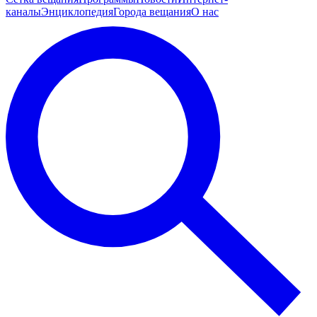
каналы
Энциклопедия
Города вещания
О нас