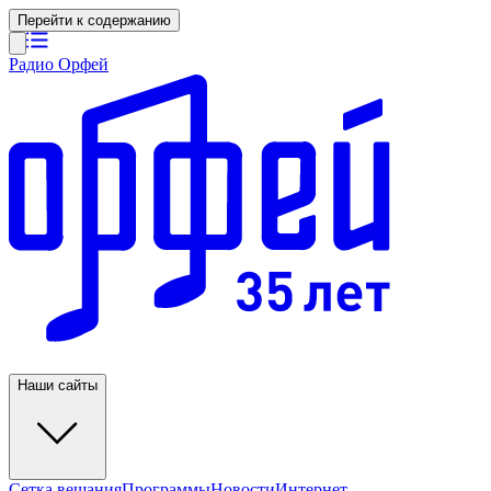
Перейти к содержанию
Радио Орфей
Наши сайты
Сетка вещания
Программы
Новости
Интернет-