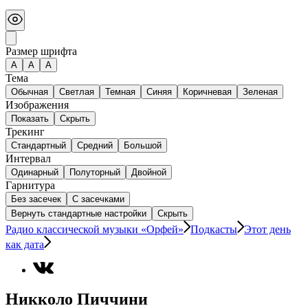
Размер шрифта
А
A
A
Тема
Обычная
Светлая
Темная
Синяя
Коричневая
Зеленая
Изображения
Показать
Скрыть
Трекинг
Стандартный
Средний
Большой
Интервал
Одинарный
Полуторный
Двойной
Гарнитура
Без засечек
С засечками
Вернуть стандартные настройки
Скрыть
Радио классической музыки «Орфей»
Подкасты
Этот день
как дата
Никколо Пиччини