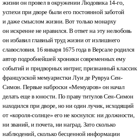
жизни он провел в окружении Людовика 14-го,
успехи при дворе были его постоянной заботой
и даже смыслом жизни. Вот только монарху
он искренне не нравился. В ответ на эту нелюбовь
он избавил главный труд жизни от излишнего
славословия. 16 января 1675 года в Версале родился
автор подробнейшей хроники современных ему
событий и придворных интриг, признанный классик
французской мемуаристки Луи де Рувруа Сен-
Симон. Первые наброски «Мемуаров» он начал
делать еще в юности. По праву титулов Сен-Симон
находился при дворе, но ни один лучик, исходящий
от «короля-солнце» его не коснулся: ни должности,
ни званий, и почета, ни наград. Зато сколько
наблюдений, сколько бесценной информации