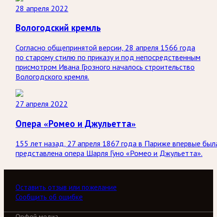
28 апреля 2022
Вологодский кремль
Согласно общепринятой версии, 28 апреля 1566 года
по старому стилю по приказу и под непосредственным
присмотром Ивана Грозного началось строительство
Вологодского кремля.
27 апреля 2022
Опера «Ромео и Джульетта»
155 лет назад, 27 апреля 1867 года в Париже впервые был
представлена опера Шарля Гуно «Ромео и Джульетта».
Оставить отзыв или пожелание
Сообщить об ошибке
Орфей медиа