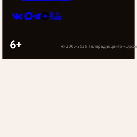
6+
©
2005
-
2026
Телерадиоцентр «Орф