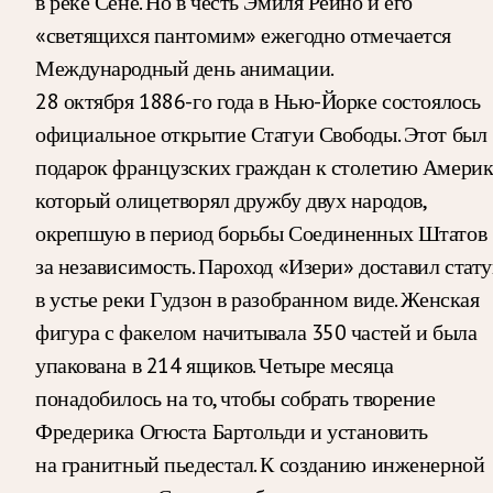
в реке Сене. Но в честь Эмиля Рейно и его
«светящихся пантомим» ежегодно отмечается
Международный день анимации.
28 октября 1886-го года в Нью-Йорке состоялось
официальное открытие Статуи Свободы. Этот был
подарок французских граждан к столетию Америк
который олицетворял дружбу двух народов,
окрепшую в период борьбы Соединенных Штатов
за независимость. Пароход «Изери» доставил стат
в устье реки Гудзон в разобранном виде. Женская
фигура с факелом начитывала 350 частей и была
упакована в 214 ящиков. Четыре месяца
понадобилось на то, чтобы собрать творение
Фредерика Огюста Бартольди и установить
на гранитный пьедестал. К созданию инженерной