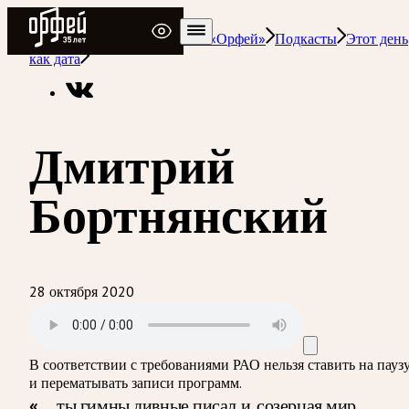
Радио Орфей
Радио классической музыки «Орфей»
Подкасты
Этот день
как дата
Дмитрий
Бортнянский
28 октября 2020
В соответствии с требованиями
РАО
нельзя ставить на пауз
и перематывать записи программ.
«
… ты гимны дивные писал и, созерцая мир