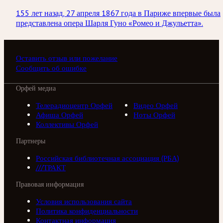
155 лет назад, 27 апреля 1867 года в Париже впервые была
представлена опера Шарля Гуно «Ромео и Джульетта».
Оставить отзыв или пожелание
Сообщить об ошибке
Орфей медиа
Телерадиоцентр Орфей
Видео Орфей
Афиша Орфей
Ноты Орфей
Коллективы Орфей
Партнеры
Российская библиотечная ассоциация (РБА)
///ТРАКТ
Правовая информация
Условия использования сайта
Политика конфиденциальности
Контактная информация