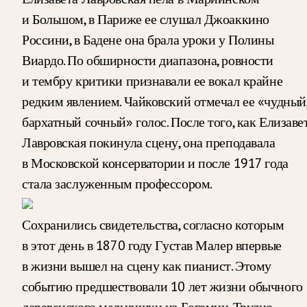
и Большом, в Париже ее слушал Джоаккино
Россини, в Бадене она брала уроки у Полины
Виардо. По обширности диапазона, ровности
и тембру критики признавали ее вокал крайне
редким явлением. Чайковский отмечал ее «чудный
бархатный сочный» голос. После того, как Елизаве
Лавровская покинула сцену, она преподавала
в Московской консерватории и после 1917 года
стала заслуженным профессором.
Сохранились свидетельства, согласно которым
в этот день в 1870 году Густав Малер впервые
в жизни вышел на сцену как пианист. Этому
событию предшествовали 10 лет жизни обычного
деревенского мальчишки из Богемии. Трудно