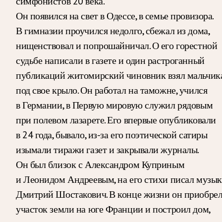
симфонистов 20 века.
Он появился на свет в Одессе, в семье провизора.
В гимназии проучился недолго, сбежал из дома,
нищенствовал и попрошайничал. О его горестной
судьбе написали в газете и один растроганный
публикаций житомирский чиновник взял мальчик
под свое крыло. Он работал на таможне, учился
в Германии, в Первую мировую служил рядовым
при полевом лазарете. Его впервые опубликовали
в 24 года, бывало, из-за его поэтической сатиры
изымали тиражи газет и закрывали журналы.
Он был близок с Александром Куприным
и Леонидом Андреевым, на его стихи писал музы
Дмитрий Шостакович. В конце жизни он приобре
участок земли на юге Франции и построил дом,