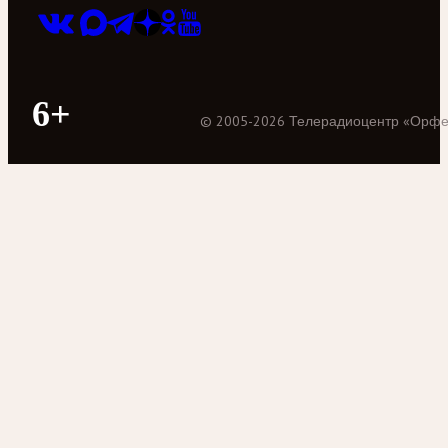
6+
©
2005
-
2026
Телерадиоцентр «Орф