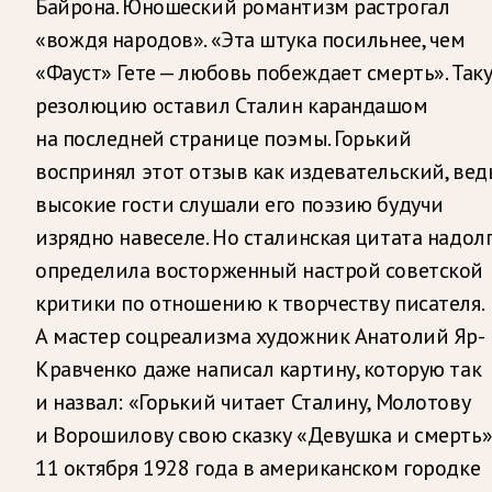
Байрона. Юношеский романтизм растрогал
«вождя народов». «Эта штука посильнее, чем
«Фауст» Гете — любовь побеждает смерть». Так
резолюцию оставил Сталин карандашом
на последней странице поэмы. Горький
воспринял этот отзыв как издевательский, вед
высокие гости слушали его поэзию будучи
изрядно навеселе. Но сталинская цитата надол
определила восторженный настрой советской
критики по отношению к творчеству писателя.
А мастер соцреализма художник Анатолий Яр-
Кравченко даже написал картину, которую так
и назвал: «Горький читает Сталину, Молотову
и Ворошилову свою сказку «Девушка и смерть»
11 октября 1928 года в американском городке