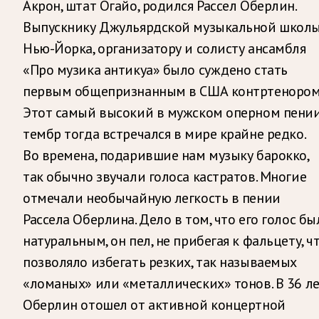
Акрон, штат Огайо, родился Рассел Оберлин.
Выпускнику Джульярдской музыкальной школ
Нью-Йорка, организатору и солисту ансамбля
«Про музика антикуа» было суждено стать
первым общепризнанным в США контртенором
Этот самый высокий в мужском оперном пени
тембр тогда встречался в мире крайне редко.
Во времена, подарившие нам музыку барокко,
так обычно звучали голоса кастратов. Многие
отмечали необычайную легкость в пении
Рассела Оберлина. Дело в том, что его голос бы
натуральным, он пел, не прибегая к фальцету, ч
позволяло избегать резких, так называемых
«ломаных» или «металлических» тонов. В 36 л
Оберлин отошел от активной концертной