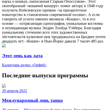
наука о кошках, написанная Старым Опоссумом». Этот
своеобразный «кошачий концерт» помог автору в 1948 году
получить Нобелевскую премию «за приоритетное
новаторство в становлении современной поэзии». А если
говорить об успехе именно мюзикла «Кошки», то в его
основе — потрясающая сценография, уникальные костюмы
и неувядающая музыка Эндрю Ллойда Уэббера. Благодаря
уникальному стечению всех этих художественных
обстоятельств культовое шоу продержалось на Бродвее почти
двадцать лет: «Кошек» в Нью-Йорке давали 7 тысяч 485 раз.
Этот день как дата
Календарь радио «Орфей»
Последние выпуски программы
29 апреля 2022
Международный день танца
29 апреля — Международный день танца. Его учредители