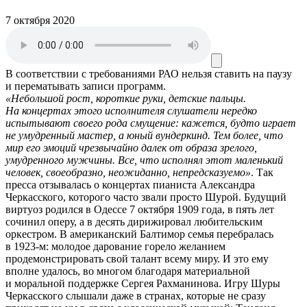
7 октября 2020
В соответствии с требованиями
РАО
нельзя ставить на паузу
и перематывать записи программ.
«Небольшой рост, короткие руки, детские пальцы.
На концертах этого исполнителя слушатели нередко
испытывают своего рода смущение: кажется, будто играет
не умудренный мастер, а юный вундеркинд. Тем более, что
мир его эмоций чрезвычайно далек от образа зрелого,
умудренного мужчины. Все, что исполнял этот маленький
человек, своеобразно, неожиданно, непредсказуемо»
. Так
пресса отзывалась о концертах пианиста Александра
Черкасского, которого часто звали просто Шурой. Будущий
виртуоз родился в Одессе 7 октября 1909 года, в пять лет
сочинил оперу, а в десять дирижировал любительским
оркестром. В американский Балтимор семья перебралась
в 1923-м: молодое дарование горело желанием
продемонстрировать свой талант всему миру. И это ему
вполне удалось, во многом благодаря материальной
и моральной поддержке Сергея Рахманинова. Игру Шуры
Черкасского слышали даже в странах, которые не сразу