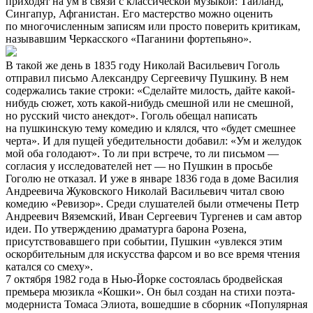
приходят на ум в связи с классической музыкой: Таиланд,
Сингапур, Афганистан. Его мастерство можно оценить
по многочисленным записям или просто поверить критикам,
называвшим Черкасского «Паганини фортепьяно».
В такой же день в 1835 году Николай Васильевич Гоголь
отправил письмо Александру Сергеевичу Пушкину. В нем
содержались такие строки: «Сделайте милость, дайте какой-
нибудь сюжет, хоть какой-нибудь смешной или не смешной,
но русский чисто анекдот». Гоголь обещал написать
на пушкинскую тему комедию и клялся, что «будет смешнее
черта». И для пущей убедительности добавил: «Ум и желудок
мой оба голодают». То ли при встрече, то ли письмом —
согласия у исследователей нет — но Пушкин в просьбе
Гоголю не отказал. И уже в январе 1836 года в доме Василия
Андреевича Жуковского Николай Васильевич читал свою
комедию «Ревизор». Среди слушателей были отмечены Петр
Андреевич Вяземский, Иван Сергеевич Тургенев и сам автор
идеи. По утверждению драматурга барона Розена,
присутствовавшего при событии, Пушкин «увлекся этим
оскорбительным для искусства фарсом и во все время чтения
катался со смеху».
7 октября 1982 года в Нью-Йорке состоялась бродвейская
премьера мюзикла «Кошки». Он был создан на стихи поэта-
модерниста Томаса Элиота, вошедшие в сборник «Популярная