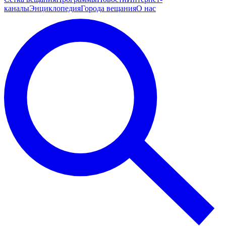
каналы
Энциклопедия
Города вещания
О нас