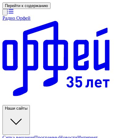
Перейти к содержанию
Радио Орфей
Наши сайты
Сетка вещания
Программы
Новости
Интернет-