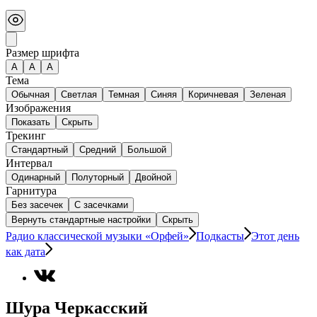
Размер шрифта
А
A
A
Тема
Обычная
Светлая
Темная
Синяя
Коричневая
Зеленая
Изображения
Показать
Скрыть
Трекинг
Стандартный
Средний
Большой
Интервал
Одинарный
Полуторный
Двойной
Гарнитура
Без засечек
С засечками
Вернуть стандартные настройки
Скрыть
Радио классической музыки «Орфей»
Подкасты
Этот день
как дата
Шура Черкасский