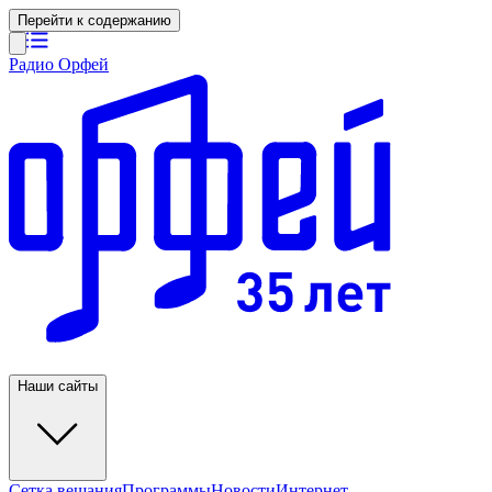
Перейти к содержанию
Радио Орфей
Наши сайты
Сетка вещания
Программы
Новости
Интернет-