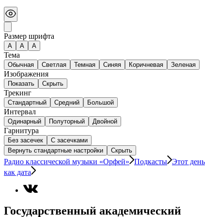
Размер шрифта
А
A
A
Тема
Обычная
Светлая
Темная
Синяя
Коричневая
Зеленая
Изображения
Показать
Скрыть
Трекинг
Стандартный
Средний
Большой
Интервал
Одинарный
Полуторный
Двойной
Гарнитура
Без засечек
С засечками
Вернуть стандартные настройки
Скрыть
Радио классической музыки «Орфей»
Подкасты
Этот день
как дата
Государственный академический