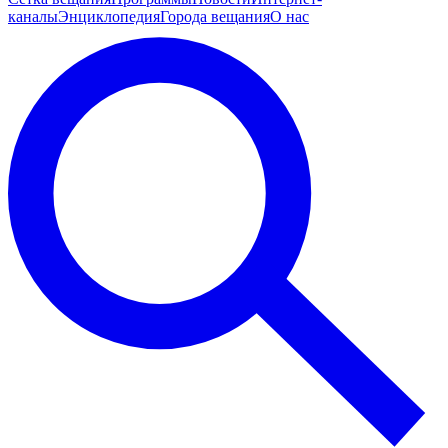
каналы
Энциклопедия
Города вещания
О нас