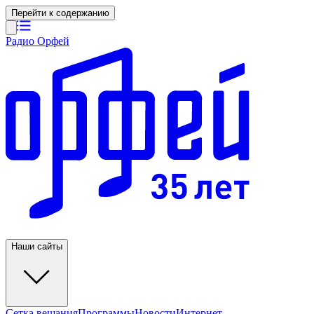
Перейти к содержанию
Радио Орфей
Наши сайты
Сетка вещания
Программы
Новости
Интернет-