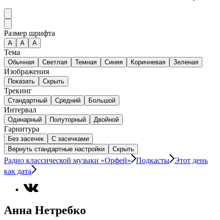
Размер шрифта
А
A
A
Тема
Обычная
Светлая
Темная
Синяя
Коричневая
Зеленая
Изображения
Показать
Скрыть
Трекинг
Стандартный
Средний
Большой
Интервал
Одинарный
Полуторный
Двойной
Гарнитура
Без засечек
С засечками
Вернуть стандартные настройки
Скрыть
Радио классической музыки «Орфей»
Подкасты
Этот день
как дата
Анна Нетребко