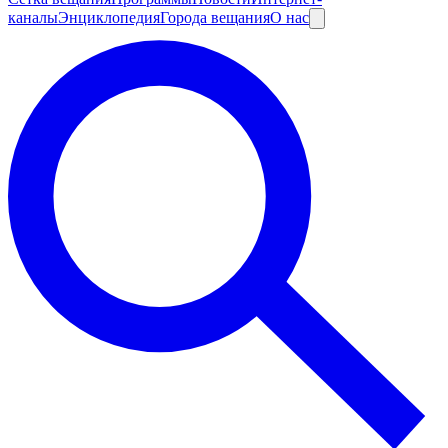
каналы
Энциклопедия
Города вещания
О нас