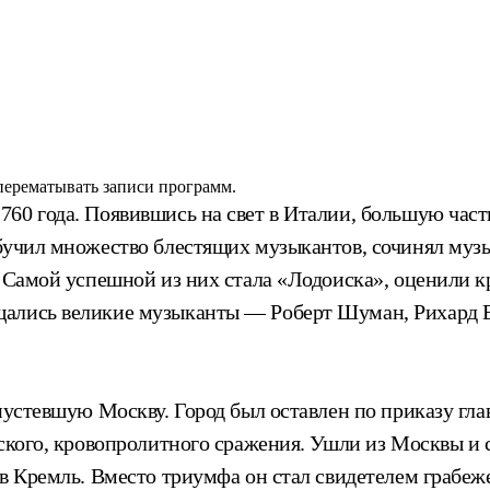
 перематывать записи программ.
60 года. Появившись на свет в Италии, большую час
бучил множество блестящих музыкантов, сочинял музы
. Самой успешной из них стала «Лодоиска», оценили к
ались великие музыканты — Роберт Шуман, Рихард Ва
 опустевшую Москву. Город был оставлен по приказу 
нского, кровопролитного сражения. Ушли из Москвы и 
 в Кремль. Вместо триумфа он стал свидетелем грабе