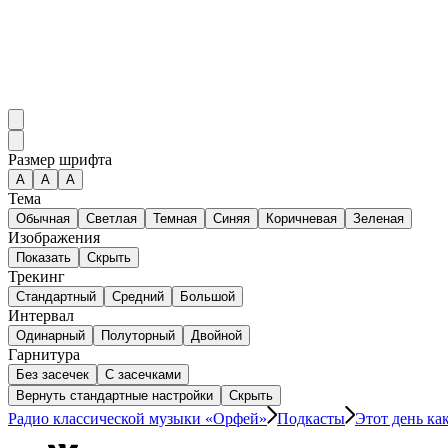
Размер шрифта
А
A
A
Тема
Обычная
Светлая
Темная
Синяя
Коричневая
Зеленая
Изображения
Показать
Скрыть
Трекинг
Стандартный
Средний
Большой
Интервал
Одинарный
Полуторный
Двойной
Гарнитура
Без засечек
С засечками
Вернуть стандартные настройки
Скрыть
Радио классической музыки «Орфей»
Подкасты
Этот день как