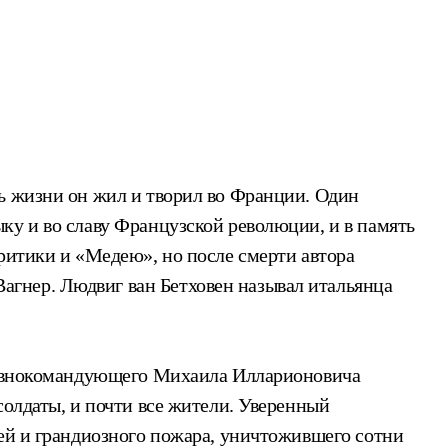
ть жизни он жил и творил во Франции. Один
ку и во славу Французской революции, и в память
ритики и «Медею», но после смерти автора
гнер. Людвиг ван Бетховен называл итальянца
главнокомандующего Михаила Илларионовича
солдаты, и почти все жители. Уверенный
жей и грандиозного пожара, уничтожившего сотни