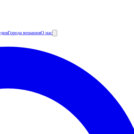
едия
Города вещания
О нас