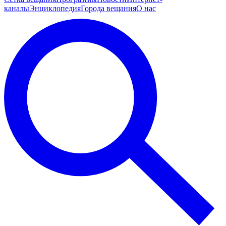
каналы
Энциклопедия
Города вещания
О нас