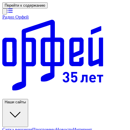
Перейти к содержанию
Радио Орфей
Наши сайты
Сетка вещания
Программы
Новости
Интернет-