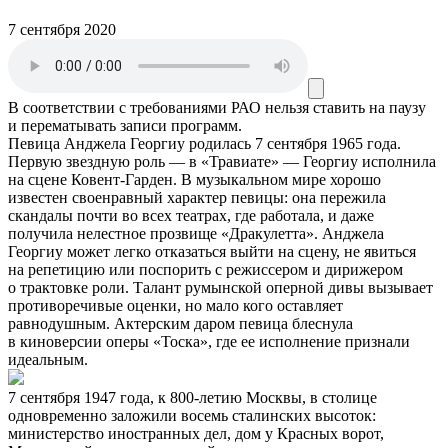
7 сентября 2020
В соответствии с требованиями
РАО
нельзя ставить на паузу
и перематывать записи программ.
Певица Анджела Георгиу родилась 7 сентября 1965 года.
Первую звездную роль — в «Травиате» — Георгиу исполнила
на сцене Ковент-Гарден. В музыкальном мире хорошо
известен своенравный характер певицы: она пережила
скандалы почти во всех театрах, где работала, и даже
получила нелестное прозвище «Дракулетта». Анджела
Георгиу может легко отказаться выйти на сцену, не явиться
на репетицию или поспорить с режиссером и дирижером
о трактовке роли. Талант румынской оперной дивы вызывает
противоречивые оценки, но мало кого оставляет
равнодушным. Актерским даром певица блеснула
в киноверсии оперы «Тоска», где ее исполнение признали
идеальным.
7 сентября 1947 года, к 800-летию Москвы, в столице
одновременно заложили восемь сталинских высоток:
министерство иностранных дел, дом у Красных ворот,