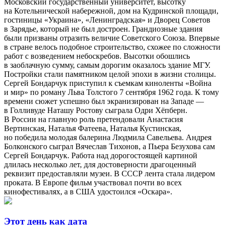
Московский государственный университет, высотку
на Котельнической набережной, дом на Кудринской площади,
гостиницы «Украина», «Ленинградская» и Дворец Советов
в Зарядье, который не был достроен. Грандиозные здания
были призваны отразить величие Советского Союза. Впервые
в стране велось подобное строительство, схожее по сложности
работ с возведением небоскребов. Высотки обошлись
в заоблачную сумму, самым дорогим оказалось здание МГУ.
Постройки стали памятником целой эпохи в жизни столицы.
Сергей Бондарчук приступил к съемкам киноленты «Война
и мир» по роману Льва Толстого 7 сентября 1962 года. К тому
времени сюжет успешно был экранизирован на Западе —
в Голливуде Наташу Ростову сыграла Одри Хёпберн.
В России на главную роль претендовали Анастасия
Вертинская, Наталья Фатеева, Наталья Кустинская,
но победила молодая балерина Людмила Савельева. Андрея
Болконского сыграл Вячеслав Тихонов, а Пьера Безухова сам
Сергей Бондарчук. Работа над дорогостоящей картиной
длилась несколько лет, для достоверности драгоценный
реквизит предоставляли музеи. В СССР лента стала лидером
проката. В Европе фильм участвовал почти во всех
кинофестивалях, а в США удостоился «Оскара».
Этот день как дата