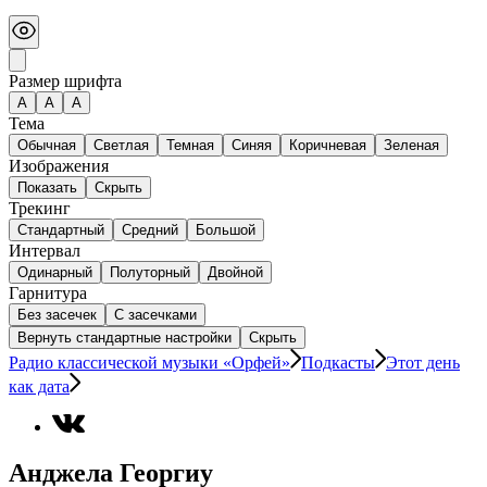
Размер шрифта
А
A
A
Тема
Обычная
Светлая
Темная
Синяя
Коричневая
Зеленая
Изображения
Показать
Скрыть
Трекинг
Стандартный
Средний
Большой
Интервал
Одинарный
Полуторный
Двойной
Гарнитура
Без засечек
С засечками
Вернуть стандартные настройки
Скрыть
Радио классической музыки «Орфей»
Подкасты
Этот день
как дата
Анджела Георгиу