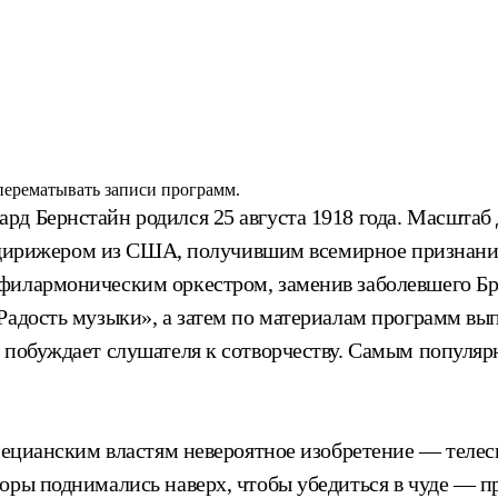
 перематывать записи программ.
д Бернстайн родился 25 августа 1918 года. Масштаб 
ым дирижером из США, получившим всемирное признани
илармоническим оркестром, заменив заболевшего Бруно
Радость музыки», а затем по материалам программ вы
к побуждает слушателя к сотворчеству. Самым популя
енецианским властям невероятное изобретение — теле
оры поднимались наверх, чтобы убедиться в чуде — пр