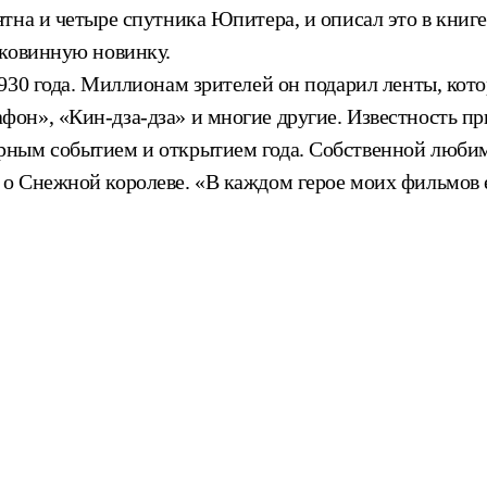
тна и четыре спутника Юпитера, и описал это в книге
иковинную новинку.
930 года. Миллионам зрителей он подарил ленты, кото
н», «Кин-дза-дза» и многие другие. Известность при
рным событием и открытием года. Собственной любим
о Снежной королеве. «В каждом герое моих фильмов е