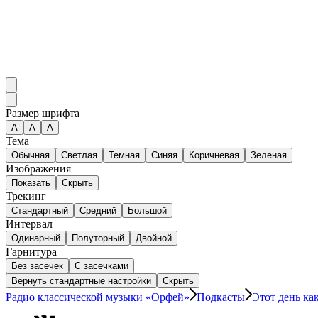
Размер шрифта
А
A
A
Тема
Обычная
Светлая
Темная
Синяя
Коричневая
Зеленая
Изображения
Показать
Скрыть
Трекинг
Стандартный
Средний
Большой
Интервал
Одинарный
Полуторный
Двойной
Гарнитура
Без засечек
С засечками
Вернуть стандартные настройки
Скрыть
Радио классической музыки «Орфей»
Подкасты
Этот день как