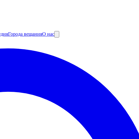
едия
Города вещания
О нас