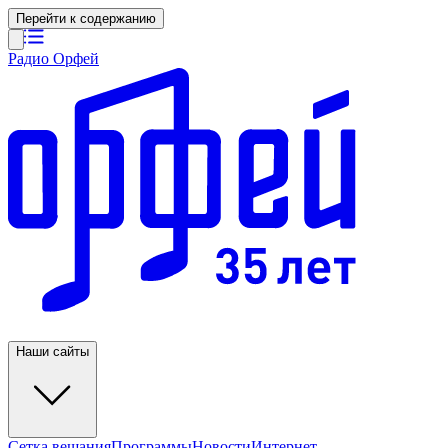
Перейти к содержанию
Радио Орфей
Наши сайты
Сетка вещания
Программы
Новости
Интернет-