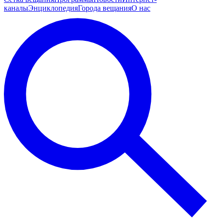
каналы
Энциклопедия
Города вещания
О нас