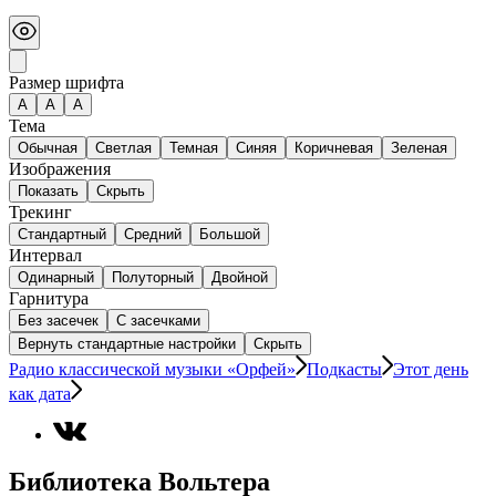
Размер шрифта
А
A
A
Тема
Обычная
Светлая
Темная
Синяя
Коричневая
Зеленая
Изображения
Показать
Скрыть
Трекинг
Стандартный
Средний
Большой
Интервал
Одинарный
Полуторный
Двойной
Гарнитура
Без засечек
С засечками
Вернуть стандартные настройки
Скрыть
Радио классической музыки «Орфей»
Подкасты
Этот день
как дата
Библиотека Вольтера