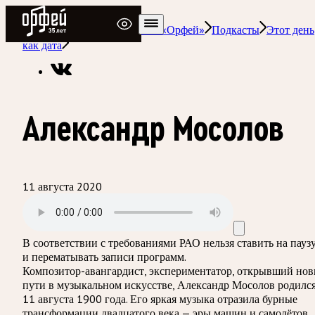
Радио Орфей
Радио классической музыки «Орфей»
Подкасты
Этот день
как дата
Александр Мосолов
11 августа 2020
В соответствии с требованиями
РАО
нельзя ставить на пауз
и перематывать записи программ.
Композитор-авангардист, экспериментатор, открывший но
пути в музыкальном искусстве, Александр Мосолов родилс
11 августа 1900 года. Его яркая музыка отразила бурные
трансформации двадцатого века — эры машин и самолётов,