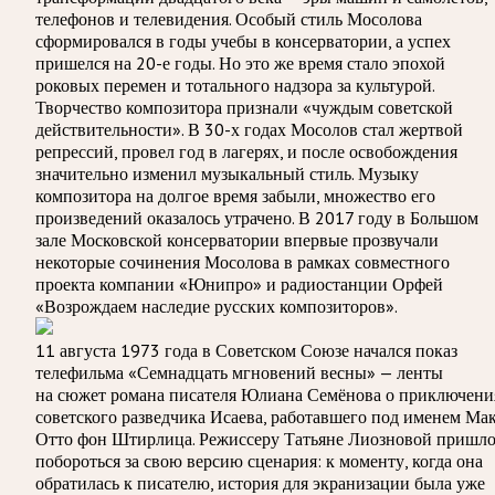
телефонов и телевидения. Особый стиль Мосолова
сформировался в годы учебы в консерватории, а успех
пришелся на 20-е годы. Но это же время стало эпохой
роковых перемен и тотального надзора за культурой.
Творчество композитора признали «чуждым советской
действительности». В 30-х годах Мосолов стал жертвой
репрессий, провел год в лагерях, и после освобождения
значительно изменил музыкальный стиль. Музыку
композитора на долгое время забыли, множество его
произведений оказалось утрачено. В 2017 году в Большом
зале Московской консерватории впервые прозвучали
некоторые сочинения Мосолова в рамках совместного
проекта компании «Юнипро» и радиостанции Орфей
«Возрождаем наследие русских композиторов».
11 августа 1973 года в Советском Союзе начался показ
телефильма «Семнадцать мгновений весны» — ленты
на сюжет романа писателя Юлиана Семёнова о приключени
советского разведчика Исаева, работавшего под именем Ма
Отто фон Штирлица. Режиссеру Татьяне Лиозновой пришло
побороться за свою версию сценария: к моменту, когда она
обратилась к писателю, история для экранизации была уже