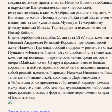
создана по заказу правительства. Именно Лиознова добавил
в окружение Штирлица нескольких персонажей,
не существующих в книге. Актёры, сыгравшие в картине, —
Вячеслав Тихонов, Леонид Броневой, Евгений Евстигнеев 
в один миг стали культовыми. Музыку к 12-серийному
фильму написал Микаэл Таривердиев, а исполнил песни
Иосиф Кобзон.
В день серебряной свадьбы, 11 августа 1897 года, композит
Николай Андреевич Римский-Корсаков преподнес своей
жене, Надежде Пургольд, особый подарок — романс на стих
Пушкина «Ненастный день потух». Любимой спутнице жиз
композитор посвящал и другие сочинения, среди которых
опера «Майская ночь». Супруги прожили вместе больше
сорока лет и всё это время их семейные отношения являли
собой редкий, идеальный пример. Надежда Николаевна был
талантливой пианисткой, восхищала Даргомыжского
и Чайковского, но предпочла собственной карьере помощь
мужу: вместе с ним работала над музыкальными набросками
оркестровками, создала фортепианное переложения оперы
«Псковитянка».