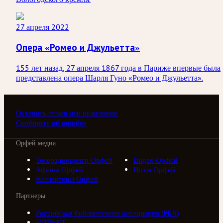
27 апреля 2022
Опера «Ромео и Джульетта»
155 лет назад, 27 апреля 1867 года в Париже впервые была
представлена опера Шарля Гуно «Ромео и Джульетта».
Оставить отзыв или пожелание
Сообщить об ошибке
Орфей медиа
Телерадиоцентр Орфей
Видео Орфей
Афиша Орфей
Ноты Орфей
Коллективы Орфей
Партнеры
Российская библиотечная ассоциация (РБА)
///ТРАКТ