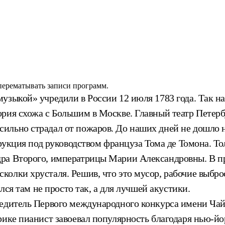
 перематывать записи программ.
узыкой» учредили в России 12 июля 1783 года. Так н
рия схожа с Большим в Москве. Главный театр Петерб
ильно страдал от пожаров. До наших дней не дошло н
рукция под руководством француза Тома де Томона. Тол
ра Второго, императрицы Марии Александровны. В про
лки хрусталя. Решив, что это мусор, рабочие выброси
лся там не просто так, а для лучшей акустики.
бедитель Первого международного конкурса имени Чай
рике пианист завоевал популярность благодаря нью-й