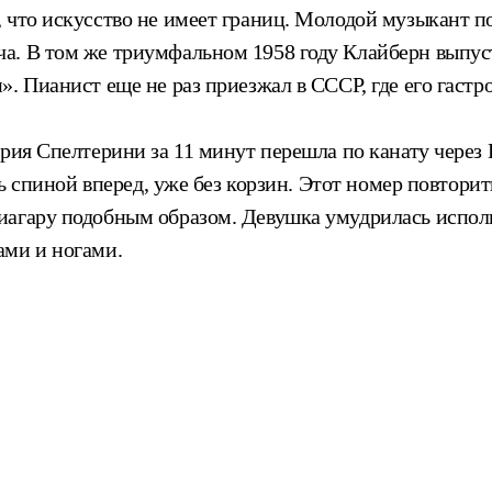
 что искусство не имеет границ. Молодой музыкант по
ча. В том же триумфальном 1958 году Клайберн выпу
. Пианист еще не раз приезжал в СССР, где его гастр
рия Спелтерини за 11 минут перешла по канату через Н
сь спиной вперед, уже без корзин. Этот номер повтори
иагару подобным образом. Девушка умудрилась испол
ами и ногами.