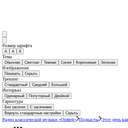
Размер шрифта
А
A
A
Тема
Обычная
Светлая
Темная
Синяя
Коричневая
Зеленая
Изображения
Показать
Скрыть
Трекинг
Стандартный
Средний
Большой
Интервал
Одинарный
Полуторный
Двойной
Гарнитура
Без засечек
С засечками
Вернуть стандартные настройки
Скрыть
Радио классической музыки «Орфей»
Подкасты
Этот день как