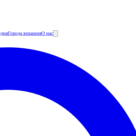
едия
Города вещания
О нас