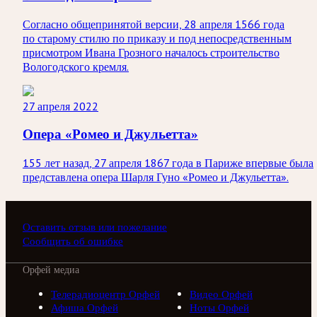
Согласно общепринятой версии, 28 апреля 1566 года
по старому стилю по приказу и под непосредственным
присмотром Ивана Грозного началось строительство
Вологодского кремля.
27 апреля 2022
Опера «Ромео и Джульетта»
155 лет назад, 27 апреля 1867 года в Париже впервые была
представлена опера Шарля Гуно «Ромео и Джульетта».
Оставить отзыв или пожелание
Сообщить об ошибке
Орфей медиа
Телерадиоцентр Орфей
Видео Орфей
Афиша Орфей
Ноты Орфей