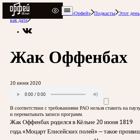
Радио Орфей
Радио классической музыки «Орфей»
Подкасты
Этот день
как дата
Жак Оффенбах
20 июня 2020
В соответствии с требованиями
РАО
нельзя ставить на пауз
и перематывать записи программ.
Жак Оффенбах родился в Кёльне 20 июня 1819
года. «Моцарт Елисейских полей» — такое прозви