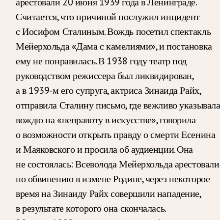
арестовали 20 июня 1939 года в Ленинграде.
Считается, что причиной послужил инцидент
с Иосифом Сталиным. Вождь посетил спектакль
Мейерхольда «Дама с камелиями», и постановка
ему не понравилась. В 1938 году театр под
руководством режиссера был ликвидирован,
а в 1939-м его супруга, актриса Зинаида Райх,
отправила Сталину письмо, где вежливо указывал
вождю на «неправоту в искусстве», говорила
о возможности открыть правду о смерти Есенина
и Маяковского и просила об аудиенции. Она
не состоялась: Всеволода Мейерхольда арестовали
по обвинению в измене Родине, через некоторое
время на Зинаиду Райх совершили нападение,
в результате которого она скончалась.