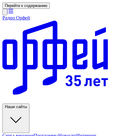
Перейти к содержанию
Радио Орфей
Наши сайты
Сетка вещания
Программы
Новости
Интернет-