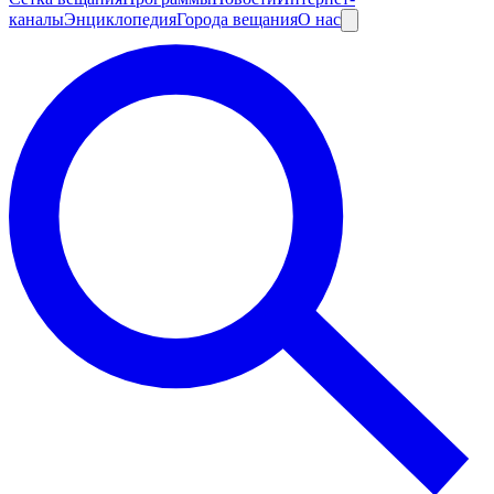
каналы
Энциклопедия
Города вещания
О нас