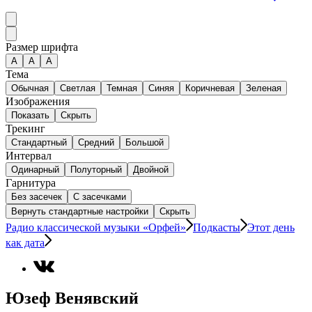
Размер шрифта
А
A
A
Тема
Обычная
Светлая
Темная
Синяя
Коричневая
Зеленая
Изображения
Показать
Скрыть
Трекинг
Стандартный
Средний
Большой
Интервал
Одинарный
Полуторный
Двойной
Гарнитура
Без засечек
С засечками
Вернуть стандартные настройки
Скрыть
Радио классической музыки «Орфей»
Подкасты
Этот день
как дата
Юзеф Венявский