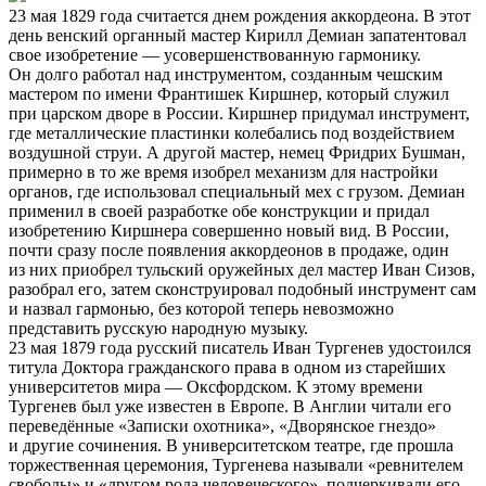
23 мая 1829 года считается днем рождения аккордеона. В этот
день венский органный мастер Кирилл Демиан запатентовал
свое изобретение — усовершенствованную гармонику.
Он долго работал над инструментом, созданным чешским
мастером по имени Франтишек Киршнер, который служил
при царском дворе в России. Киршнер придумал инструмент,
где металлические пластинки колебались под воздействием
воздушной струи. А другой мастер, немец Фридрих Бушман,
примерно в то же время изобрел механизм для настройки
органов, где использовал специальный мех с грузом. Демиан
применил в своей разработке обе конструкции и придал
изобретению Киршнера совершенно новый вид. В России,
почти сразу после появления аккордеонов в продаже, один
из них приобрел тульский оружейных дел мастер Иван Сизов,
разобрал его, затем сконструировал подобный инструмент сам
и назвал гармонью, без которой теперь невозможно
представить русскую народную музыку.
23 мая 1879 года русский писатель Иван Тургенев удостоился
титула Доктора гражданского права в одном из старейших
университетов мира — Оксфордском. К этому времени
Тургенев был уже известен в Европе. В Англии читали его
переведённые «Записки охотника», «Дворянское гнездо»
и другие сочинения. В университетском театре, где прошла
торжественная церемония, Тургенева называли «ревнителем
свободы» и «другом рода человеческого», подчеркивали его