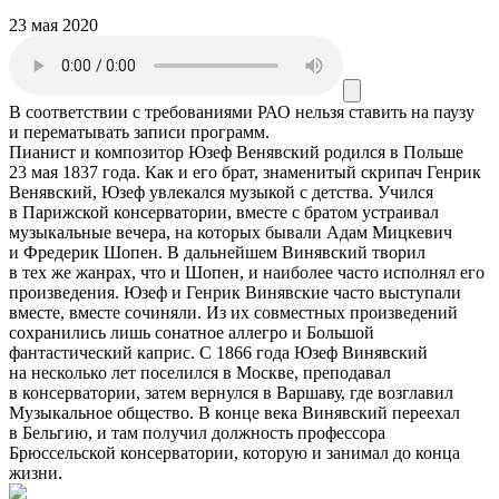
23 мая 2020
В соответствии с требованиями
РАО
нельзя ставить на паузу
и перематывать записи программ.
Пианист и композитор Юзеф Венявский родился в Польше
23 мая 1837 года. Как и его брат, знаменитый скрипач Генрик
Венявский, Юзеф увлекался музыкой с детства. Учился
в Парижской консерватории, вместе с братом устраивал
музыкальные вечера, на которых бывали Адам Мицкевич
и Фредерик Шопен. В дальнейшем Винявский творил
в тех же жанрах, что и Шопен, и наиболее часто исполнял его
произведения. Юзеф и Генрик Винявские часто выступали
вместе, вместе сочиняли. Из их совместных произведений
сохранились лишь сонатное аллегро и Большой
фантастический каприс. С 1866 года Юзеф Винявский
на несколько лет поселился в Москве, преподавал
в консерватории, затем вернулся в Варшаву, где возглавил
Музыкальное общество. В конце века Винявский переехал
в Бельгию, и там получил должность профессора
Брюссельской консерватории, которую и занимал до конца
жизни.