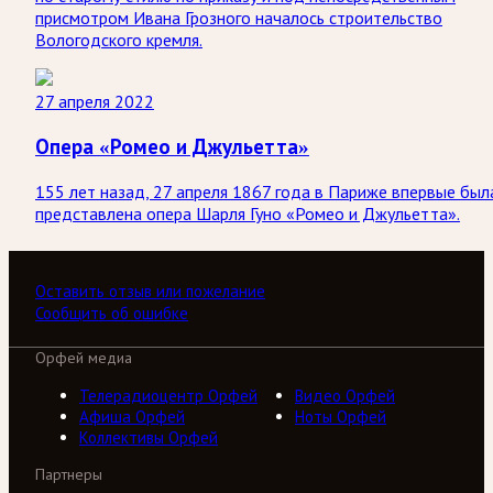
присмотром Ивана Грозного началось строительство
Вологодского кремля.
27 апреля 2022
Опера «Ромео и Джульетта»
155 лет назад, 27 апреля 1867 года в Париже впервые был
представлена опера Шарля Гуно «Ромео и Джульетта».
Оставить отзыв или пожелание
Сообщить об ошибке
Орфей медиа
Телерадиоцентр Орфей
Видео Орфей
Афиша Орфей
Ноты Орфей
Коллективы Орфей
Партнеры