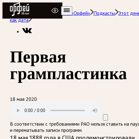
Радио Орфей
Радио классической музыки «Орфей»
Подкасты
Этот ден
как дата
Первая
грампластинка
18 мая 2020
В соответствии с требованиями
РАО
нельзя ставить на пау
и перематывать записи программ.
18 мая 1888 года в США продемонстрировали