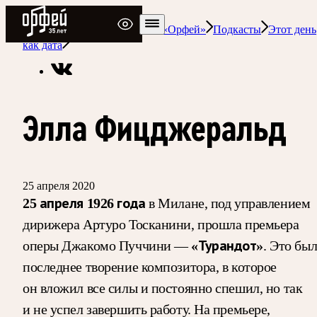
Радио Орфей
Радио классической музыки «Орфей»
Подкасты
Этот день
как дата
Элла Фицджеральд
25 апреля 2020
25 апреля 1926 года
в Милане, под управлением
дирижера Артуро Тосканини, прошла премьера
оперы Джакомо Пуччини —
«Турандот»
. Это бы
последнее творение композитора, в которое
он вложил все силы и постоянно спешил, но так
и не успел завершить работу. На премьере,