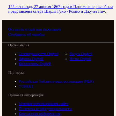
155 лет назад, 27 апреля 1867 года в Париже впервые была
представлена опера Шарля Гуно «Ромео и Джульетта».
Оставить отзыв или пожелание
Сообщить об ошибке
Орфей медиа
Телерадиоцентр Орфей
Видео Орфей
Афиша Орфей
Ноты Орфей
Коллективы Орфей
Партнеры
Российская библиотечная ассоциация (РБА)
///ТРАКТ
Правовая информация
Условия использования сайта
Политика конфиденциальности
Контактная информация