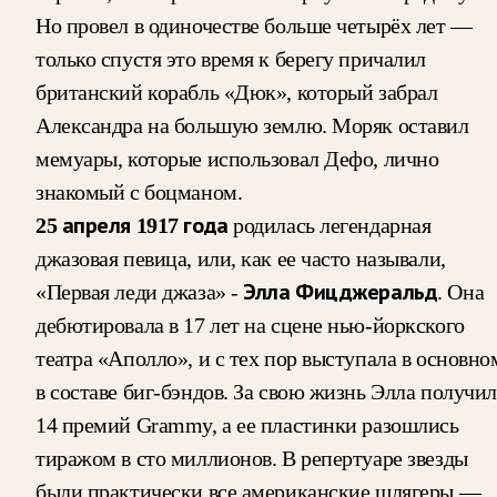
Но провел в одиночестве больше четырёх лет —
только спустя это время к берегу причалил
британский корабль «Дюк», который забрал
Александра на большую землю. Моряк оставил
мемуары, которые использовал Дефо, лично
знакомый с боцманом.
25 апреля 1917 года
родилась легендарная
джазовая певица, или, как ее часто называли,
«Первая леди джаза» -
Элла Фицджеральд
. Она
дебютировала в 17 лет на сцене нью-йоркского
театра «Аполло», и с тех пор выступала в основно
в составе биг-бэндов. За свою жизнь Элла получил
14 премий Grammy, а ее пластинки разошлись
тиражом в сто миллионов. В репертуаре звезды
были практически все американские шлягеры —