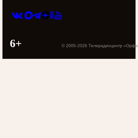
6+
©
2005
-
2026
Телерадиоцентр «Орфе