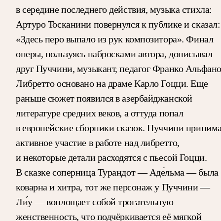
в середине последнего действия, музыка стихла:
Артуро Тосканини повернулся к публике и сказал:
«Здесь перо выпало из рук композитора». Финал
оперы, пользуясь набросками автора, дописывал
друг Пуччини, музыкант, педагог Франко Альфано
Либретто основано на драме Карло Гоцци. Еще
раньше сюжет появился в азербайджанской
литературе средних веков, а оттуда попал
в европейские сборники сказок. Пуччини приним
активное участие в работе над либретто,
и некоторые детали расходятся с пьесой Гоцци.
В сказке соперница Турандот — Аде́льма — была
коварна и хитра, тот же персонаж у Пуччини —
Ли́у — воплощает собой трогательную
женственность, что подчёркивается её мягкой