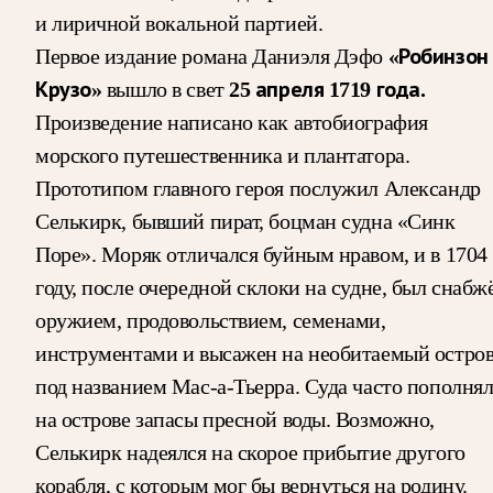
и лиричной вокальной партией.
Первое издание романа Даниэля Дэфо
«Робинзон
Крузо»
вышло в свет
25 апреля 1719 года.
Произведение написано как автобиография
морского путешественника и плантатора.
Прототипом главного героя послужил Александр
Селькирк, бывший пират, боцман судна «Синк
Поре». Моряк отличался буйным нравом, и в 1704
году, после очередной склоки на судне, был снабж
оружием, продовольствием, семенами,
инструментами и высажен на необитаемый остро
под названием Мас-а-Тьерра. Суда часто пополня
на острове запасы пресной воды. Возможно,
Селькирк надеялся на скорое прибытие другого
корабля, с которым мог бы вернуться на родину.