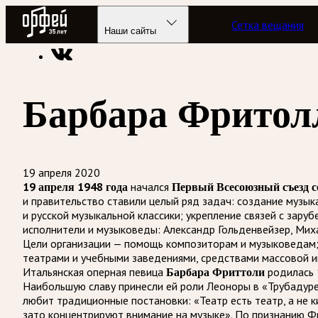
Радио Орфей
Сетка вещания
Радио классической музыки «Орфей»
Подкасты
Этот ден
Наши сайты
Барбара Фритол
19 апреля 2020
19 апреля 1948 года
начался
Первый Всесоюзный съезд с
и правительство ставили целый ряд задач: создание музы
и русской музыкальной классики; укрепление связей с зар
исполнители и музыковеды: Александр Гольденвейзер, Миха
Цели организации — помощь композиторам и музыковедам; 
театрами и учебными заведениями, средствами массовой 
Итальянская оперная певица
Барбара Фриттоли
родилась
Наибольшую славу принесли ей роли Леоноры в «Трубадуре
любит традиционные постановки: «Театр есть театр, а не 
зато концентрируют внимание на музыке». По признанию Ф