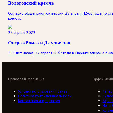
Вологодский кремль
Согласно общепринятой версии, 28 апреля 1566 года по с
кремля.
27 апреля 2022
Опера «Ромео и Джульетта»
155 лет назад, 27 апреля 1867 года в Париже впервые бы
Правовая информация
Орфей меди
Условия использования сайта
Телер
Политика конфиденциальности
Виде
Контактная информация
Афиш
Ноты
Колле