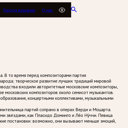
Города вещания
О нас
да. В то время перед композиторами партия
народа; творческое развитие лучших традиций мировой
уководства входили авторитетные московские композиторы,
юзе московских композиторов около семисот музыкантов.
 образования, концертными коллективами, музыкальными
олнительница партий сопрано в операх Верди и Моцарта.
 звёздами, как Пласидо Доминго и Ле́о Ну́ччи. Певица
еские постановки: возможно, они вызывают меньше эмоций,