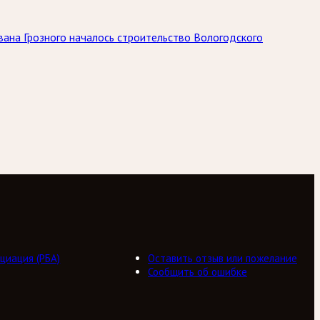
вана Грозного началось строительство Вологодского
циация (РБА)
Оставить отзыв или пожелание
Сообщить об ошибке