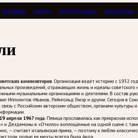
Программы
Новости
Интернет-каналы
Энциклопедия
ь как дата
ли
оветских композиторов
. Организация ведёт историю с 1932 го
кальных произведений, отражающих жизнь и идеалы советского 
убежными музыкальными организациями и деятелями. В состав р
ил Ипполитов-Иванов, Рейнгольд Глиэр и другие. Сегодня в Со
связь с Российским авторским обществом, органами культуры и
информации.
19 апреля 1967 года
. Певица прославилась как прекрасная исп
» и Дездемоны в «Отелло» воплощённые на одной сцене с такими
кино, — считает итальянская прима, — поэтому я люблю классич
риттоли, ролью ее мечты всегда была Аида.