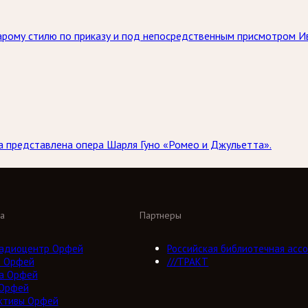
тарому стилю по приказу и под непосредственным присмотром И
ла представлена опера Шарля Гуно «Ромео и Джульетта».
а
Партнеры
адиоцентр Орфей
Российская библиотечная ассо
о Орфей
///ТРАКТ
а Орфей
 Орфей
ктивы Орфей