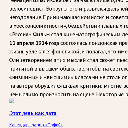
велосипедист. Вокруг этого и развился дальне
негодование. Принимающая комиссия и советс
в «бесконфликтности», бездействии главных г
«Россия». Фильм стал кинематографическим де
11 апреля 1914 года
состоялась лондонская пр
жизнь увлекался фонетикой, и полагал, что им
Олицетворением этих мыслей стал сюжет пьесы
принятой в высшем обществе, чтобы на светско
«низшими» и «высшими» классами не столь огр
на автора обрушился шквал критики: многие 
немыслимо произносить на сцене. Некоторые 
Этот день как дата
Календарь радио «Орфей»