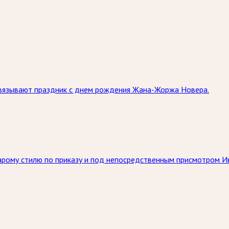
связывают праздник с днем рождения Жана-Жоржа Новера.
тарому стилю по приказу и под непосредственным присмотром И