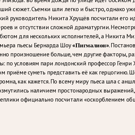
йший сюжет. Съемки шли легко и быстро, однако у
кий руководитель Никита Хрущёв посчитали его и
ероев и отсутствии сложной драматургии. Несмотря
бютом для нескольких исполнителей, а Никита Мих
емьера пьесы Бернарда Шоу
«Пигмалион»
. Постано
енно произношение больше, чем другие факторы, ра
: по условиям пари лондонский профессор Генри 
м приёме суметь представить её как герцогиню. Шо
омна, как кажется. По всему миру пьеса шла с анш
возмутились наличием простонародных выражений,
реплики официально посчитали «оскорблением общ