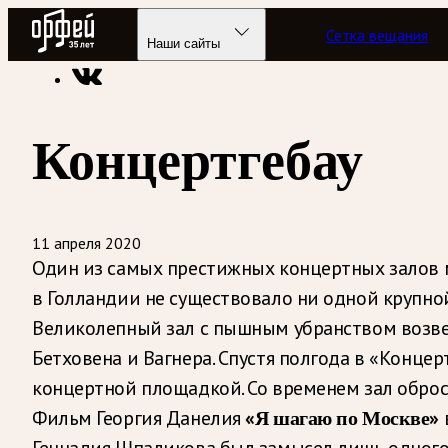
Радио Орфей
Сетка вещания
Радио классической музыки «Орфей»
Подкасты
Этот ден
Наши сайты
Концертгебау
11 апреля 2020
Один из самых престижных концертных залов 
в Голландии не существовало ни одной крупно
Великолепный зал с пышным убранством возвел
Бетховена и Вагнера. Спустя полгода в «Конце
концертной площадкой. Со временем зал оброс
Фильм Георгия Данелия
«Я шагаю по Москве»
Геннадия Шпаликова был замысел лишь одного 