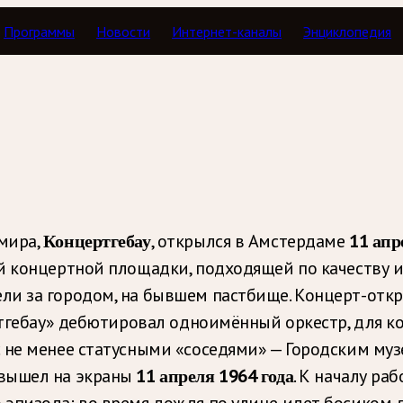
Программы
Новости
Интернет-каналы
Энциклопедия
ь как дата
мира,
Концертгебау
, открылся в Амстердаме
11 апр
й концертной площадки, подходящей по качеству и
и за городом, на бывшем пастбище. Концерт-откры
ртгебау» дебютировал одноимённый оркестр, для к
 не менее статусными «соседями» — Городским муз
вышел на экраны
11 апреля 1964 года
. К началу ра
эпизода: во время дождя по улице идет босиком 