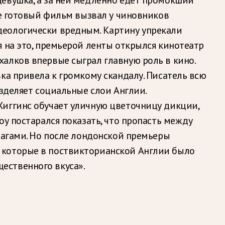
же готовый фильм вызвал у чиновников
деологически вредным. Картину упрекали
 на это, премьерой ленты открылся кинотеатр
алков впервые сыграл главную роль в кино.
вка привела к громкому скандалу. Писатель всю
зделяет социальные слои Англии.
Хиггинс обучает уличную цветочницу дикции,
у постарался показать, что пропасть между
лагами. Но после лондонской премьеры
 которые в поствикторианской Англии было
ественного вкуса».