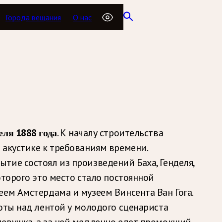
Города вещания
О нас
еля 1888 года
. К началу строительства
 акустике к требованиям времени.
тие состоял из произведений Баха, Генделя,
оторого это место стало постоянной
еем Амстердама и музеем Винсента Ван Гога.
боты над лентой у молодого сценариста
девушка, а за ней медленно едет промокший