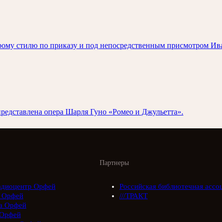
арому стилю по приказу и под непосредственным присмотром Ива
 представлена опера Шарля Гуно «Ромео и Джульетта».
Партнеры
адиоцентр Орфей
Российская библиотечная ассо
 Орфей
///ТРАКТ
а Орфей
Орфей