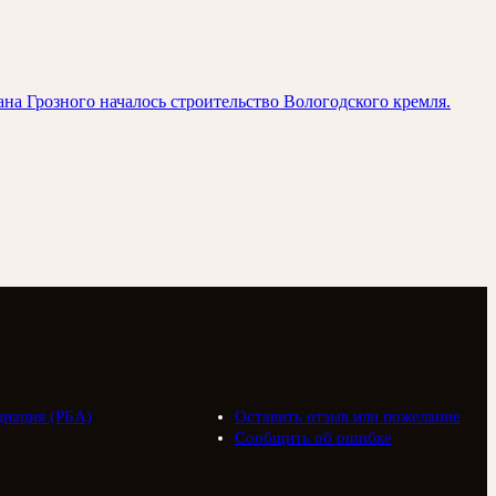
на Грозного началось строительство Вологодского кремля.
циация (РБА)
Оставить отзыв или пожелание
Сообщить об ошибке