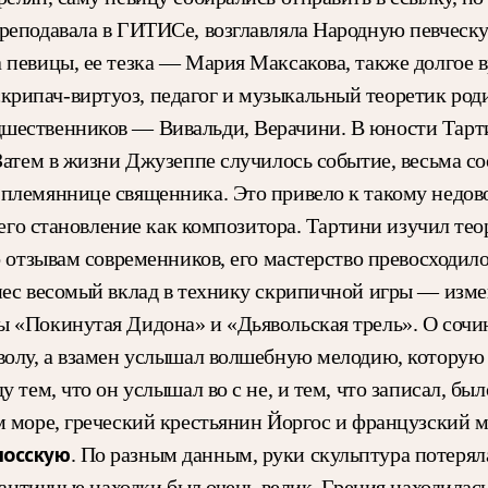
реподавала в ГИТИСе, возглавляла Народную певческ
 певицы, ее тезка — Мария Максакова, также долгое в
крипач-виртуоз, педагог и музыкальный теоретик род
шественников — Вивальди, Верачини. В юности Тарт
 Затем в жизни Джузеппе случилось событие, весьма с
 племяннице священника. Это привело к такому недов
ь его становление как композитора. Тартини изучил т
о отзывам современников, его мастерство превосходил
внес весомый вклад в технику скрипичной игры — изм
 «Покинутая Дидона» и «Дьявольская трель». О сочин
яволу, а взамен услышал волшебную мелодию, которую
 тем, что он услышал во с не, и тем, что записал, был
ом море, греческий крестьянин Йоргос и французский
лосскую
. По разным данным, руки скульптура потеряла
а античные находки был очень велик. Греция находилас