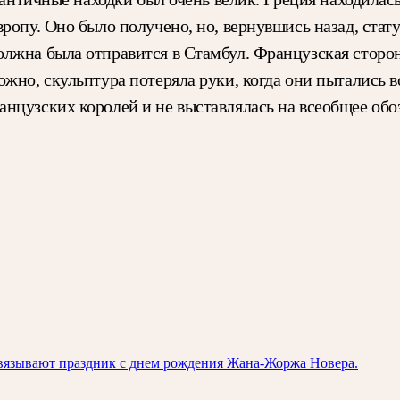
вропу. Оно было получено, но, вернувшись назад, ст
жна была отправится в Стамбул. Французская сторона
жно, скульптура потеряла руки, когда они пытались во
нцузских королей и не выставлялась на всеобщее обо
связывают праздник с днем рождения Жана-Жоржа Новера.