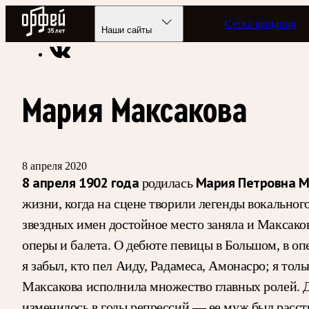
Радио Орфей
Сетка вещания
Радио классической музыки «Орфей»
Подкасты
Этот день
Наши сайты
Мария Максакова
8 апреля 2020
8 апреля 1902 года
Мария Петровна М
родилась
жизни, когда на сцене творили легенды вокально
звездных имен достойное место заняла и Максаков
оперы и балета. О дебюте певицы в Большом, в о
я забыл, кто пел Аиду, Радамеса, Амонасро; я тол
Максакова исполнила множество главных ролей. Д
изменилось в годы репрессий — ее муж был расстр