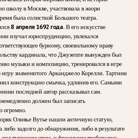
ую школу в Москве, участвовала в жюри
ремя была солисткой Большого театра.
8 апреля 1692 года
ился
. В его искусстве
ини изучал юриспруденцию, увлекался
оответствующее бурному, своевольному нраву
ольству кардинала, что Джузеппе вынужден был
еорию музыки и композицию, тренировался в игре
о игру знаменитого Арка́нджело Корелли. Тартини
енил конструкцию смычка, удлинив его. Самыми
ении последней автор рассказывал сам.
 немедленно должен был записать
о огромно.
 моряк Оливье Вутье нашли античную статую,
 либо задолго до обнаружения, либо в результате
ь под турецким игом, и французам требовалось