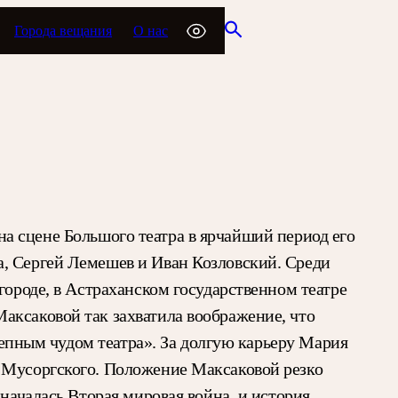
Города вещания
О нас
на сцене Большого театра в ярчайший период его
а, Сергей Лемешев и Иван Козловский. Среди
городе, в Астраханском государственном театре
аксаковой так захватила воображение, что
олепным чудом театра». За долгую карьеру Мария
х Мусоргского. Положение Максаковой резко
началась Вторая мировая война, и история