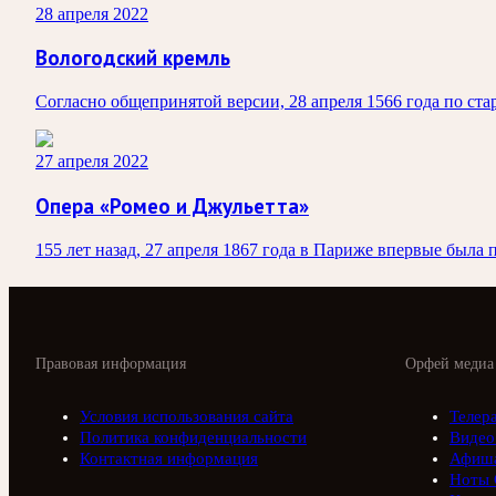
28 апреля 2022
Вологодский кремль
Согласно общепринятой версии, 28 апреля 1566 года по ст
27 апреля 2022
Опера «Ромео и Джульетта»
155 лет назад, 27 апреля 1867 года в Париже впервые была
Правовая информация
Орфей медиа
Условия использования сайта
Телер
Политика конфиденциальности
Видео
Контактная информация
Афиш
Ноты 