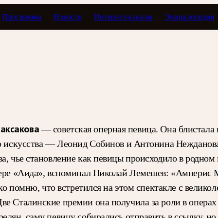
Программы
Новости
Интернет-каналы
Энциклопедия
 как дата
аксакова
— советская оперная певица. Она блистала 
го искусства — Леонид Собинов и Антонина Нежданов
а, чье становление как певицы происходило в родном 
пере «Аида», вспоминал Николай Лемешев: «Амнерис М
ько помню, что встретился на этом спектакле с велик
ве Сталинские премии она получила за роли в опера
елян, саму певицу собирались отправить в ссылку, но 