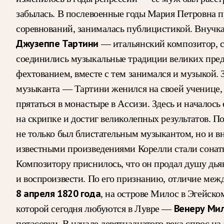
забылась. В послевоенные годы Мария Петровна п
соревнований, занималась публицистикой. Внучка
Джузеппе Тартини
— итальянский композитор, с
соединились музыкальные традиции великих пред
фехтованием, вместе с тем занимался и музыкой.
музыканта — Тартини женился на своей ученице,
прятаться в монастыре в Ассизи. Здесь и началос
на скрипке и достиг великолепных результатов. П
не только был блистательным музыкантом, но и 
известными произведениями Корелли стали сонаты
Композитору приснилось, что он продал душу дь
и воспроизвести. По его признанию, отличие между
8 апреля 1820 года
, на острове Милос в Эгейск
Венеру Ми
которой сегодня любуются в Лувре —
потасовки. В начале девятнадцатого века спрос н