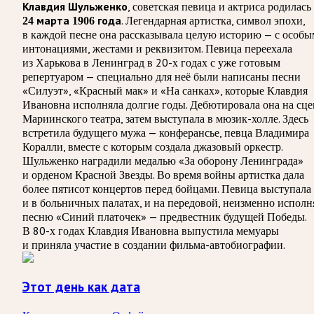
, советская певица и актриса родилась
Клавдия Шульженко
. Легендарная артистка, символ эпохи,
24 марта 1906 года
в каждой песне она рассказывала целую историю — с особ
интонациями, жестами и реквизитом. Певица переехала
из Харькова в Ленинград в 20-х годах с уже готовым
репертуаром — специально для неё были написаны песни
«Силуэт», «Красный мак» и «На санках», которые Клавдия
Ивановна исполняла долгие годы. Дебютировала она на сце
Мариинского театра, затем выступала в мюзик-холле. Здесь
встретила будущего мужа — конферансье, певца Владимира
Коралли, вместе с которым создала джазовый оркестр.
Шульженко наградили медалью «За оборону Ленинграда»
и орденом Красной Звезды. Во время войны артистка дала
более пятисот концертов перед бойцами. Певица выступала
и в больничных палатах, и на передовой, неизменно исполн
песню «Синий платочек» — предвестник будущей Победы.
В 80-х годах Клавдия Ивановна выпустила мемуары
и приняла участие в создании фильма-автобиографии.
Этот день как дата