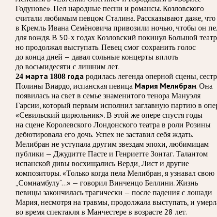
Годунове». Пел народные песни и романсы. Козловского
считали любимым певцом Сталина. Рассказывают даже, что
в Кремль Ивана Семёновича привозили ночью, чтобы он пе
для вождя. В 50-х годах Козловский покинул Большой театр
но продолжал выступать. Певец смог сохранить голос
до конца дней — давал сольные концерты вплоть
до восьмидесяти с лишним лет.
родилась легенда оперной сцены, сестр
24 марта 1808 года
Полины Виардо, испанская певица
. Она
Мария Мелибран
появилась на свет в семье знаменитого тенора Мануэля
Гарсии, который первым исполнил заглавную партию в опе
«Севильский цирюльник». В этой же опере спустя годы
на сцене Королевского Лондонского театра в роли Розины
дебютировала его дочь. Успех не заставил себя ждать.
Мелибран не уступала другим звездам эпохи, любимицам
публики — Джудитте Пасте и Генриетте Зонтаг. Талантом
испанской дивы восхищались Верди, Лист и другие
композиторы. «Только когда пела Мелибран, я узнавал свою
„Сомнамбулу“…» — говорил Винченцо Беллини. Жизнь
певицы закончилась трагически — после падения с лошади
Мария, несмотря на травмы, продолжала выступать, и умерл
во время спектакля в Манчестере в возрасте 28 лет.