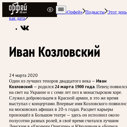
Радио Орфей
Радио классической музыки «Орфей»
Подкасты
Этот день
как дата
Иван Козловский
24 марта 2020
Один из лучших теноров двадцатого века —
Иван
— родился
. Певец появилс
Козловский
24 марта 1900 года
на свет на Украине и с семи лет пел в монастырском хоре.
Служил добровольцем в Красной армии, в это же время
выступал с концертами. Впервые имя Козловского появилос
на московских афишах в 20-х годах. Расцвет карьеры
произошёл в Большом театре — здесь он исполнил около
полусотни разных ролей, в своё время считался лучшим
Ленским в «Евгении Онегине» и Юродивым в «Борисе