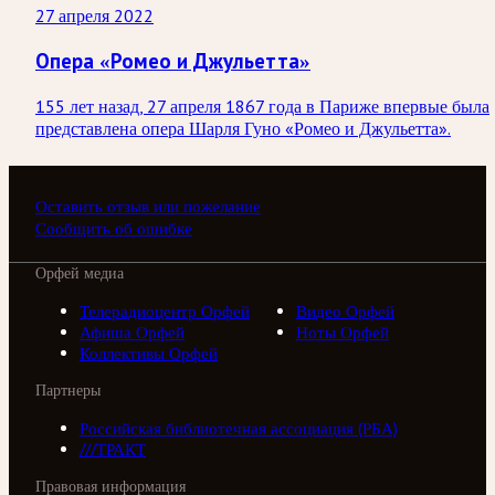
27 апреля 2022
Опера «Ромео и Джульетта»
155 лет назад, 27 апреля 1867 года в Париже впервые была
представлена опера Шарля Гуно «Ромео и Джульетта».
Оставить отзыв или пожелание
Сообщить об ошибке
Орфей медиа
Телерадиоцентр Орфей
Видео Орфей
Афиша Орфей
Ноты Орфей
Коллективы Орфей
Партнеры
Российская библиотечная ассоциация (РБА)
///ТРАКТ
Правовая информация