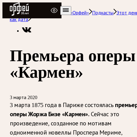
Радио Орфей
Радио классической музыки «Орфей»
Подкасты
Этот ден
как дата
Премьера оперы
«Кармен»
3 марта 2020
премье
3 марта 1875 года в Париже состоялась
оперы Жоржа Бизе «Кармен».
Сейчас это
произведение, созданное по мотивам
одноименной новеллы Проспера Мериме,