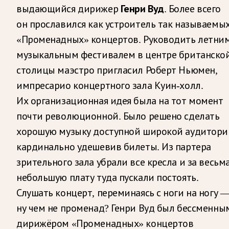
Генри Вуд
выдающийся дирижер
. Более всего
он прославился как устроитель так называемы
«Променадных» концертов. Руководить летни
музыкальным фестивалем в центре британско
столицы маэстро пригласил Роберт Ньюмен,
импресарио концертного зала Куин-холл.
Их организационная идея была на тот момент
почти революционной. Было решено сделать
хорошую музыку доступной широкой аудитори
кардинально удешевив билеты. Из партера
зрительного зала убрали все кресла и за весьм
небольшую плату туда пускали постоять.
Слушать концерт, переминаясь с ноги на ногу 
ну чем не променад? Генри Вуд был бессменны
дирижёром «Променадных» концертов