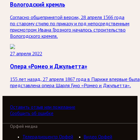
Вологодский кремль
Согласно общепринятой версии, 28 апреля 1566 года
по старому стилю по приказу и под непосредственным
присмотром Ивана Грозного началось строительство
Вологодского кремля.
27 апреля 2022
Опера «Ромео и Джульетта»
155 лет назад, 27 апреля 1867 года в Париже впервые была
представлена опера Шарля Гуно «Ромео и Джульетта».
Оставить отзыв или пожелание
Сообщить об ошибке
Орфей медиа
Телерадиоцентр Орфей
Видео Орфей