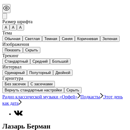
Размер шрифта
А
A
A
Тема
Обычная
Светлая
Темная
Синяя
Коричневая
Зеленая
Изображения
Показать
Скрыть
Трекинг
Стандартный
Средний
Большой
Интервал
Одинарный
Полуторный
Двойной
Гарнитура
Без засечек
С засечками
Вернуть стандартные настройки
Скрыть
Радио классической музыки «Орфей»
Подкасты
Этот день
как дата
Лазарь Берман