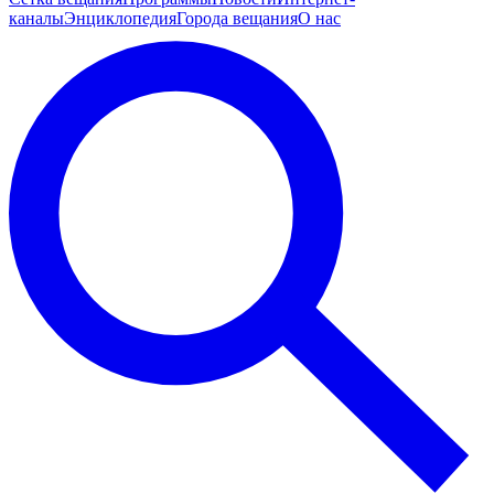
каналы
Энциклопедия
Города вещания
О нас