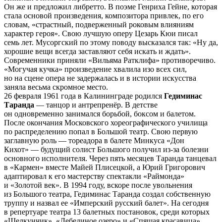
Он же и предложил либретто. В поэме Генриха Гейне, которая
стала основой произведения, композитора привлек, по его
словам, «страстный, подверженный роковым влияниям
характер героя». Свою лучшую оперу Цезарь Кюи писал
семь лет. Мусоргский по этому поводу высказался так: «Ну да,
хорошие вещи всегда заставляют себя искать и ждать».
Современники приняли «Вильяма Ратклифа» противоречиво.
«Могучая кучка» произведение хвалила изо всех сил,
но на сцене опера не задержалась и в истории искусства
заняла весьма скромное место.
26 февраля 1961 года в Калининграде родился
Гедиминас
Таранда
— танцор и антрепренёр. В детстве
он одновременно занимался борьбой, боксом и балетом.
После окончания Московского хореографического училища
по распределению попал в Большой театр. Свою первую
заглавную роль — тореадора в балете Минкуса «Дон
Кихот» — будущий солист Большого получил из-за болезни
основного исполнителя. Через пять месяцев Таранда танцевал
в «Кармен» вместе Майей Плисецкой, а Юрий Григорович
адаптировал к его мастерству спектакли «Раймонда»
и «Золотой век». В 1994 году, вскоре после увольнения
из Большого театра, Гедиминас Таранда создал собственную
труппу и назвал ее «Имперский русский балет». На сегодня
в репертуаре театра 13 балетных постановок, среди которых
«Щелкунчик», «Лебединое озеро» и «Спящая красавица».