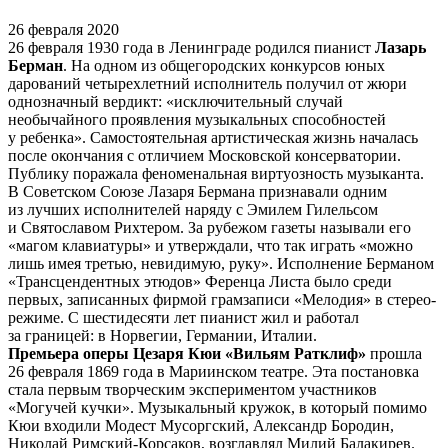
26 февраля 2020
26 февраля 1930 года в Ленинграде родился пианист
Лазарь
Берман
. На одном из общегородских конкурсов юных
дарований четырехлетний исполнитель получил от жюри
однозначный вердикт: «исключительный случай
необычайного проявления музыкальных способностей
у ребенка». Самостоятельная артистическая жизнь началась
после окончания с отличием Московской консерватории.
Публику поражала феноменальная виртуозность музыканта.
В Советском Союзе Лазаря Бермана признавали одним
из лучших исполнителей наряду с Эмилем Гилельсом
и Святославом Рихтером. За рубежом газеты называли его
«магом клавиатуры» и утверждали, что так играть «можно
лишь имея третью, невидимую, руку». Исполнение Берманом
«Трансцендентных этюдов» Ференца Листа было среди
первых, записанных фирмой грамзаписи «Мелодия» в стерео-
режиме. С шестидесяти лет пианист жил и работал
за границей: в Норвегии, Германии, Италии.
Премьера оперы Цезаря Кюи «Вильям Ратклиф»
прошла
26 февраля 1869 года в Мариинском театре. Эта постановка
стала первым творческим экспериментом участников
«Могучей кучки». Музыкальный кружок, в который помимо
Кюи входили Модест Мусоргский, Александр Бородин,
Николай Римский-Корсаков, возглавлял Милий Балакирев.