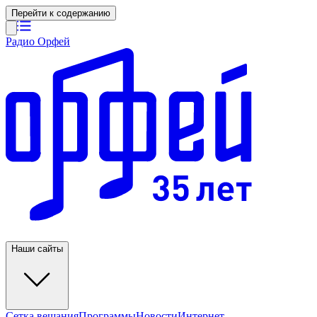
Перейти к содержанию
Радио Орфей
Наши сайты
Сетка вещания
Программы
Новости
Интернет-