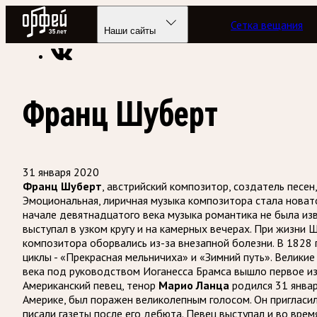
Радио Орфей
Сетка вещания
Радио классической музыки «Орфей»
Подкасты
Этот ден
Наши сайты
Франц Шуберт
31 января 2020
Франц Шуберт
, австрийский композитор, создатель песе
Эмоциональная, лиричная музыка композитора стала новато
начале девятнадцатого века музыка романтика не была изв
выступал в узком кругу и на камерных вечерах. При жизни 
композитора оборвались из-за внезапной болезни. В 1828 
циклы - «Прекрасная мельничиха» и «Зимний путь». Велики
века под руководством Иоганесса Брамса вышло первое и
Американский певец, тенор
Марио Ланца
родился 31 январ
Америке, был поражен великолепным голосом. Он пригласил
писали газеты после его дебюта. Певец выступал и во вре