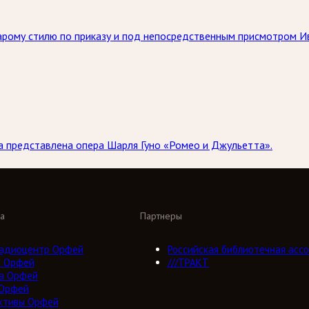
тарому стилю по приказу и под непосредственным присмотром И
ла представлена опера Шарля Гуно «Ромео и Джульетта».
а
Партнеры
адиоцентр Орфей
Российская библиотечная ассо
о Орфей
///ТРАКТ
а Орфей
 Орфей
ктивы Орфей