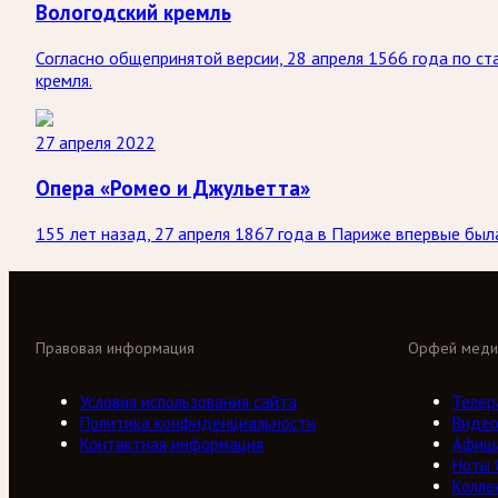
Вологодский кремль
Согласно общепринятой версии, 28 апреля 1566 года по с
кремля.
27 апреля 2022
Опера «Ромео и Джульетта»
155 лет назад, 27 апреля 1867 года в Париже впервые бы
Правовая информация
Орфей меди
Условия использования сайта
Телер
Политика конфиденциальности
Виде
Контактная информация
Афиш
Ноты
Колле