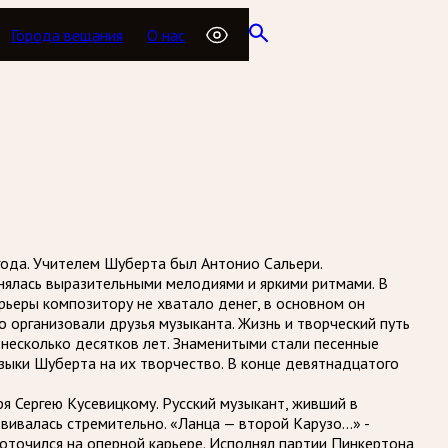
Города вещания
О нас
года. Учителем Шуберта был Антонио Сальери.
енялась выразительными мелодиями и яркими ритмами. В
арьеры композитору не хватало денег, в основном он
о организовали друзья музыканта. Жизнь и творческий путь
 несколько десятков лет. Знаменитыми стали песенные
узыки Шуберта на их творчество. В конце девятнадцатого
ря Сергею Кусевицкому. Русский музыкант, живший в
звивалась стремительно. «Ланца — второй Карузо…» -
доточился на оперной карьере. Исполнял партии Пинкертона