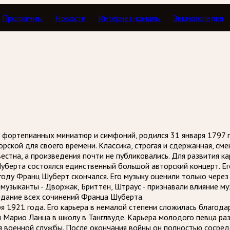
Программы
Новости
Интернет-каналы
Энциклопедия
ь как дата
н, фортепианных миниатюр и симфоний, родился 31 января 1797 
рской для своего времени. Классика, строгая и сдержанная, см
естна, а произведения почти не публиковались. Для развития к
Шуберта состоялся единственный большой авторский концерт. Ег
году Франц Шуберт скончался. Его музыку оценили только через
е музыканты - Дворжак, Бриттен, Штраус - признавали влияние м
здание всех сочинений Франца Шуберта.
я 1921 года. Его карьера в немалой степени сложилась благода
 Марио Ланца в школу в Танглвуде. Карьера молодого певца ра
мя военной службы. После окончания войны он полностью сосре