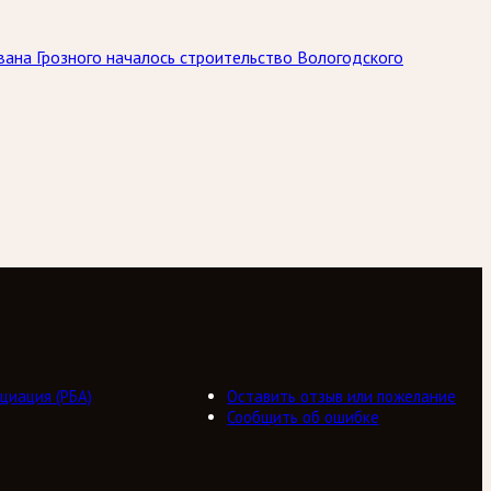
вана Грозного началось строительство Вологодского
циация (РБА)
Оставить отзыв или пожелание
Сообщить об ошибке