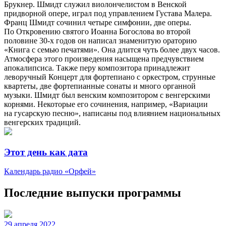
Брукнер. Шмидт служил виолончелистом в Венской
придворной опере, играл под управлением Густава Малера.
Франц Шмидт сочинил четыре симфонии, две оперы.
По Откровению святого Иоанна Богослова во второй
половине 30-х годов он написал знаменитую ораторию
«Книга с семью печатями». Она длится чуть более двух часов.
Атмосфера этого произведения насыщена предчувствием
апокалипсиса. Также перу композитора принадлежит
леворучный Концерт для фортепиано с оркестром, струнные
квартеты, две фортепианные сонаты и много органной
музыки. Шмидт был венским композитором с венгерскими
корнями. Некоторые его сочинения, например, «Вариации
на гусарскую песню», написаны под влиянием национальных
венгерских традиций.
Этот день как дата
Календарь радио «Орфей»
Последние выпуски программы
29 апреля 2022