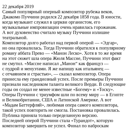
22 декабря 2019
Самый популярный оперный композитор рубежа веков,
Джакомо Пуччини родился 22 декабря 1858 года. В юности,
когда музыкант служил в церкви органистом, его
музыкальные импровизации очень нравилась горожанам.
А вот духовенство считало музыку Пуччини излишне
театральной.
Композитор долго работал над первой оперой — «Эдгар»,
но она провалилась. Тогда Пуччини обратился к популярному
роману аббата Прево — «Манон Леско». Хотя в то же время
на этот сюжет шла опера Жюля Массне, Пуччини этот факт
не смутил. «Массне написал „Манон“ как француз —
с пудрой и менуэтами. Я же напишу как итальянец —
с отчаянием и страстью», — сказал композитор. Опера
принесла ему грандиозный успех. После премьеры Пуччини
признали наследником таланта великого Верди. В следующие
годы он создал не менее известные «Богему» и «Тоску».
Оперы Пуччини с триумфом шли по всему миру — в Египте
и Великобритании, США и Латинской Америке. А вот
«Мадам Баттерфляй», любимая опера самого композитора,
такой успех повторить не смогла. Постановка провалилась.
Публика приняла только переделанную версию.
Последней оперой Пуччини стала «Турандот», которую
композитор завершить не успел. Финал по наброскам