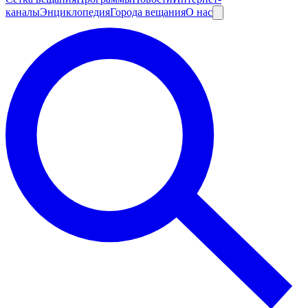
каналы
Энциклопедия
Города вещания
О нас