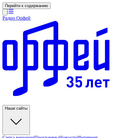
Перейти к содержанию
Радио Орфей
Наши сайты
Сетка вещания
Программы
Новости
Интернет-