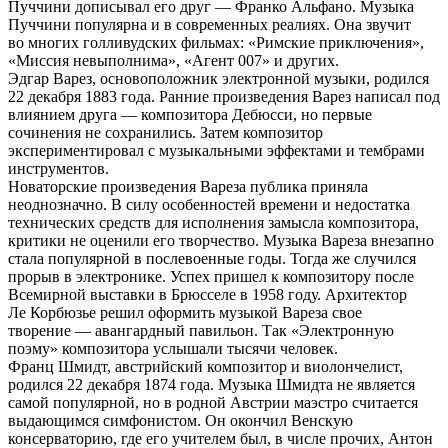
Пуччини дописывал его друг — Франко Альфано. Музыка
Пуччини популярна и в современных реалиях. Она звучит
во многих голливудских фильмах: «Римские приключения»,
«Миссия невыполнима», «Агент 007» и других.
Эдгар Варез, основоположник электронной музыки, родился
22 декабря 1883 года. Ранние произведения Варез написал под
влиянием друга — композитора Дебюсси, но первые
сочинения не сохранились. Затем композитор
экспериментировал с музыкальными эффектами и тембрами
инструментов.
Новаторские произведения Вареза публика приняла
неоднозначно. В силу особенностей времени и недостатка
технических средств для исполнения замысла композитора,
критики не оценили его творчество. Музыка Вареза внезапно
стала популярной в послевоенные годы. Тогда же случился
прорыв в электронике. Успех пришел к композитору после
Всемирной выставки в Брюсселе в 1958 году. Архитектор
Ле Корбюзье решил оформить музыкой Вареза свое
творение — авангардный павильон. Так «Электронную
поэму» композитора услышали тысячи человек.
Франц Шмидт, австрийский композитор и виолончелист,
родился 22 декабря 1874 года. Музыка Шмидта не является
самой популярной, но в родной Австрии маэстро считается
выдающимся симфонистом. Он окончил Венскую
консерваторию, где его учителем был, в числе прочих, Антон