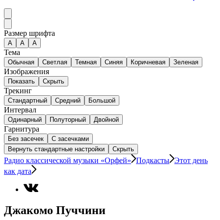
Размер шрифта
А
A
A
Тема
Обычная
Светлая
Темная
Синяя
Коричневая
Зеленая
Изображения
Показать
Скрыть
Трекинг
Стандартный
Средний
Большой
Интервал
Одинарный
Полуторный
Двойной
Гарнитура
Без засечек
С засечками
Вернуть стандартные настройки
Скрыть
Радио классической музыки «Орфей»
Подкасты
Этот день
как дата
Джакомо Пуччини