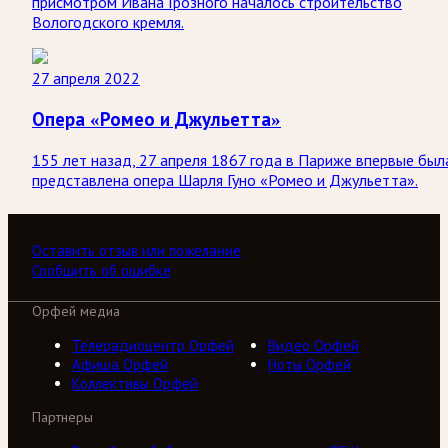
присмотром Ивана Грозного началось строительство
Вологодского кремля.
27 апреля 2022
Опера «Ромео и Джульетта»
155 лет назад, 27 апреля 1867 года в Париже впервые был
представлена опера Шарля Гуно «Ромео и Джульетта».
Оставить отзыв или пожелание
Сообщить об ошибке
Орфей медиа
Телерадиоцентр Орфей
Видео Орфей
Афиша Орфей
Ноты Орфей
Коллективы Орфей
Партнеры