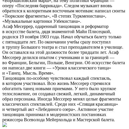
«Ворошиловский марш», на тему политики Франции —
оперу «Последняя баррикада». Следом музыкант вновь
обратился к колоритным восточным мотивам: написал сюиты
«Тюркские фрагменты», «В степях Туркменистана»,
«Музыкальные картинки Узбекистана».
Асаф Месеррер, одаренный танцовщик и реформатор
в искусстве балета, дядя знаменитой Майи Плисецкой,
родился 19 ноября 1903 года. Начал обучаться балету только
с пятнадцати лет. По окончании учебы сразу поступил
в труппу Большого театра и стал преподавателем в училище.
Он оставался на этой должности более тридцати лет. Асаф
Мессерер делился опытом с учениками и за границей —
во Франции, Бельгии, Польше, Венгрии. Об искусстве балета
он написал две книги — «Уроки классического танца»
и «Танец. Мысль. Время».
Танцовщик по-особому чувствовал каждый спектакль,
в котором участвовал. Всю жизнь Мессерер стремился
обогатить танец новыми приемами. У него было хрупкое
телосложение, он создавал свежий, легкий, динамичный
образ персонажа. Иногда Мессерер менял целые фрагменты
классических спектаклей. Среди них «Спящая красавица»
и четвертый акт «Лебединого озера». Активное участие
танцовщик принимал в модернистских постановках
режиссера Всеволода Мейерхольда и Мастерской балета.