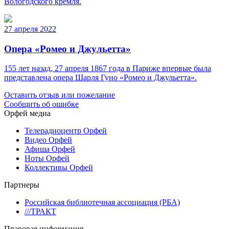
Вологодского кремля.
27 апреля 2022
Опера «Ромео и Джульетта»
155 лет назад, 27 апреля 1867 года в Париже впервые была
представлена опера Шарля Гуно «Ромео и Джульетта».
Оставить отзыв или пожелание
Сообщить об ошибке
Орфей медиа
Телерадиоцентр Орфей
Видео Орфей
Афиша Орфей
Ноты Орфей
Коллективы Орфей
Партнеры
Российская библиотечная ассоциация (РБА)
///ТРАКТ
Правовая информация