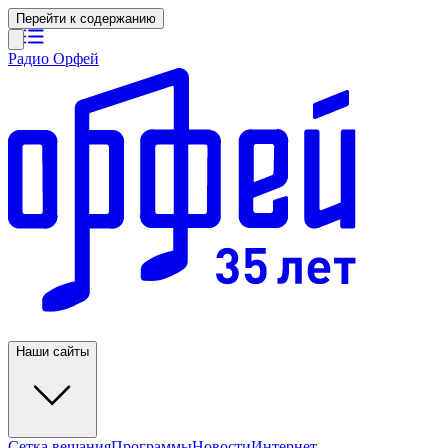
Перейти к содержанию
Радио Орфей
Наши сайты
Сетка вещания
Программы
Новости
Интернет-