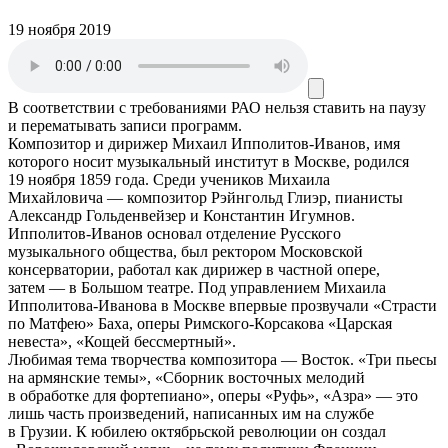
19 ноября 2019
В соответствии с требованиями
РАО
нельзя ставить на паузу
и перематывать записи программ.
Композитор и дирижер Михаил Ипполитов-Иванов, имя
которого носит музыкальный институт в Москве, родился
19 ноября 1859 года. Среди учеников Михаила
Михайловича — композитор Рэйнгольд Глиэр, пианисты
Александр Гольденвейзер и Константин Игумнов.
Ипполитов-Иванов основал отделение Русского
музыкального общества, был ректором Московской
консерватории, работал как дирижер в частной опере,
затем — в Большом театре. Под управлением Михаила
Ипполитова-Иванова в Москве впервые прозвучали «Страсти
по Матфею» Баха, оперы Римского-Корсакова «Царская
невеста», «Кощей бессмертный».
Любимая тема творчества композитора — Восток. «Три пьесы
на армянские темы», «Сборник восточных мелодий
в обработке для фортепиано», оперы «Руфь», «Азра» — это
лишь часть произведений, написанных им на службе
в Грузии. К юбилею октябрьской революции он создал