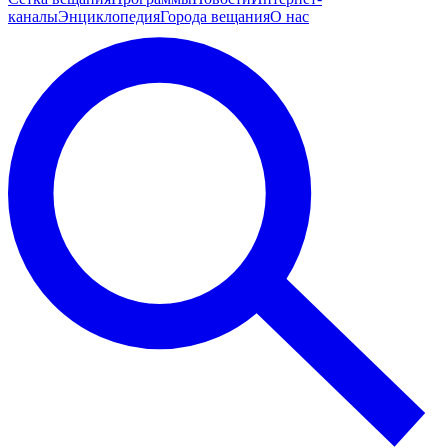
каналы
Энциклопедия
Города вещания
О нас