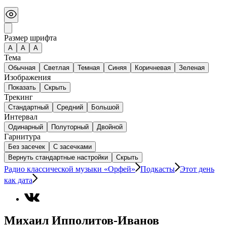
Размер шрифта
А
A
A
Тема
Обычная
Светлая
Темная
Синяя
Коричневая
Зеленая
Изображения
Показать
Скрыть
Трекинг
Стандартный
Средний
Большой
Интервал
Одинарный
Полуторный
Двойной
Гарнитура
Без засечек
С засечками
Вернуть стандартные настройки
Скрыть
Радио классической музыки «Орфей»
Подкасты
Этот день
как дата
Михаил Ипполитов-Иванов