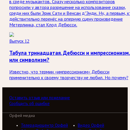
в среде музыкантов. Сразу несколько композиторов
попросили у автора разрешение на использование сказки,
среди них были Эрик Сати и Венсан д’Энди. Ну, а первым, к
действительно перенёс на оперную сцену произведение
Метерлинка, стал Клод Дебюсси.
Выпуск 12
Табула тринадцатая. Дебюсси и импрессиониз
или символизм?
Известно, что термин «импрессионизм» Дебюсси
применительно к своему творчеству не любил. Но почему?
Оставить отзыв или пожелание
Сообщить об ошибке
Орфей медиа
Телерадиоцентр Орфей
Видео Орфей