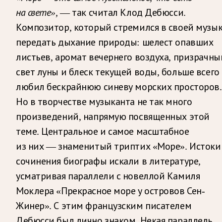
на свете»,
— так считал Клод Дебюсси.
Композитор, который стремился в своей музы
передать дыхание природы: шелест опавших
листьев, аромат вечернего воздуха, призрачны
свет луны и блеск текущей воды, больше всего
любил бескрайнюю синеву морских просторов.
Но в творчестве музыканта не так много
произведений, напрямую посвященных этой
теме. Центральное и самое масштабное
из них — знаменитый триптих «Море». Истоки
сочинения биографы искали в литературе,
усматривая параллели с новеллой Камиля
Моклера «Прекрасное море у островов Сен-
Жинер». С этим французским писателем
Дебюсси был лично знаком. Некая параллель,