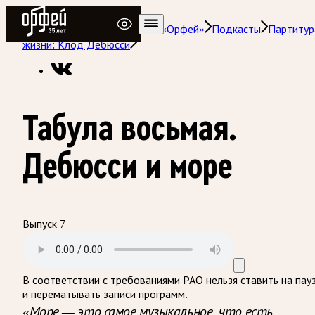
Радио Орфей
Радио классической музыки «Орфей»
Подкасты
Партитур
жизни: Клод Дебюсси
Табула восьмая.
Дебюсси и море
Выпуск 7
В соответствии с требованиями
РАО
нельзя ставить на пау
и перематывать записи программ.
«Море — это самое музыкальное, что есть