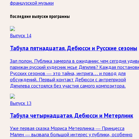
французской музыки
Последние выпуски программы
Выпуск 14
Табула пятнадцатая. Дебюсси и Русские сезоны
Зал полон. Публика замерла в ожидании: чем сегодня удив
парижан русский кудесник мсье Дягилев? Каждая постанов
Русских сезонов — это тайна, интрига… и повод для
обсуждений. Первый контакт Дебюсси с антрепризой
Дягилева состоялся без участия самого композитора.
Выпуск 13
Табула четырнадцатая. Дебюсси и Метерлинк
Уже первая сказка Мориса Метерлинка — Принцесса
Мален — вызвала большой интерес у публики, особенно