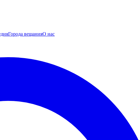
едия
Города вещания
О нас