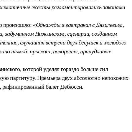
их схематичные жесты регламентировались законами
то произошло:
«Однажды я завтракал с Дягилевым,
и, задуманном Нижинским, сценарии, созданном
теннис, случайная встреча двух девушек и молодого
звано тьмой, прыжки, повороты, причудливые
нского, которой уделял гораздо больше сил
нную партитуру. Премьера двух абсолютно непохожих
й, рафинированный балет Дебюсси.