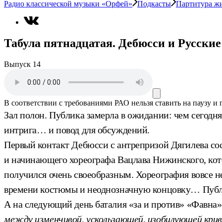
Радио классической музыки «Орфей»
Подкасты
Партитура ж
Табула пятнадцатая. Дебюсси и Русские
Выпуск 14
В соответствии с требованиями
РАО
нельзя ставить на паузу и
Зал полон. Публика замерла в ожидании: чем сегодн
интрига… и повод для обсуждений.
Первый контакт Дебюсси с антрепризой Дягилева сос
и начинающего хореографа Вацлава Нижинского, кот
получился очень своеобразным. Хореография вовсе не
времени костюмы и неоднозначную концовку… Публик
А на следующий день баталия «за и против» «Фавна»
между изменчивой, ускользающей, изобилующей кри