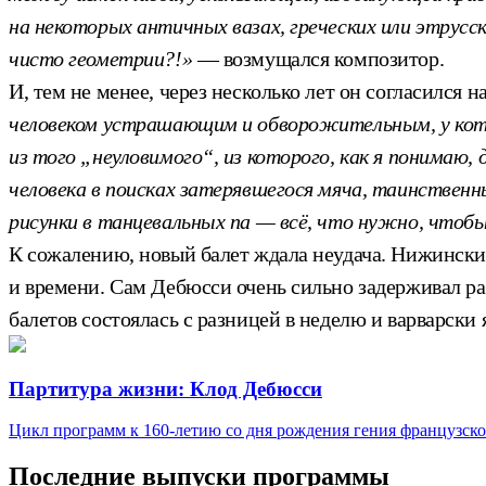
на некоторых античных вазах, греческих или этрус
чисто геометрии?!»
— возмущался композитор.
И, тем не менее, через несколько лет он согласился
человеком устрашающим и обворожительным, у котор
из того „неуловимого“, из которого, как я понимаю,
человека в поисках затерявшегося мяча, таинствен
рисунки в танцевальных па — всё, что нужно, чтоб
К сожалению, новый балет ждала неудача. Нижинский
и времени. Сам Дебюсси очень сильно задерживал р
балетов состоялась с разницей в неделю и варварск
Партитура жизни: Клод Дебюсси
Цикл программ к 160-летию со дня рождения гения французск
Последние выпуски программы