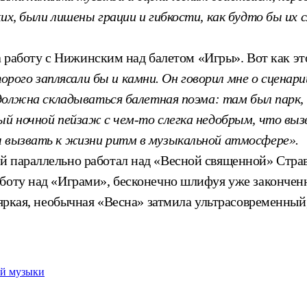
ских, были лишены грации и гибкости, как будто бы 
 на работу с Нижинским над балетом «Игры». Вот как э
ого заплясали бы и камни. Он говорил мне о сценари
 должна складываться балетная поэма: там был парк, 
ный ночной пейзаж с чем-то слегка недобрым, что вы
ы вызвать к жизни ритм в музыкальной атмосфере».
 параллельно работал над «Весной священной» Страви
аботу над «Играми», бесконечно шлифуя уже законче
и яркая, необычная «Весна» затмила ультрасовременны
ой музыки