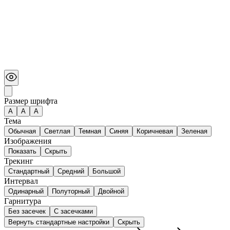
Размер шрифта
А
A
A
Тема
Обычная
Светлая
Темная
Синяя
Коричневая
Зеленая
Изображения
Показать
Скрыть
Трекинг
Стандартный
Средний
Большой
Интервал
Одинарный
Полуторный
Двойной
Гарнитура
Без засечек
С засечками
Вернуть стандартные настройки
Скрыть