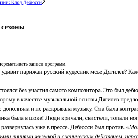
изни: Клод Дебюсси
 сезоны
 перематывать записи программ.
я удивит парижан русский кудесник мсье Дягилев? Каж
тоялся без участия самого композитора. Это был деб
орому в качестве музыкальной основы Дягилев предл
 дополняла и не раскрывала музыку. Она была контрас
а была в шоке! Люди кричали, свистели, топали нога
 развернулась уже в прессе. Дебюсси был против.
«Мож
выми линиями музыкой и сценическим действием, пер