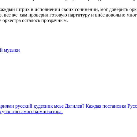
аждый штрих в исполнении своих сочинений, мог доверить оркес
все же, сам проверил готовую партитуру и внёс довольно мног
е оркестра осталось прозрачным.
ой музыки
парижан русский кудесник мсье Дягилев? Каждая постановка Рус
 участия самого композитора.