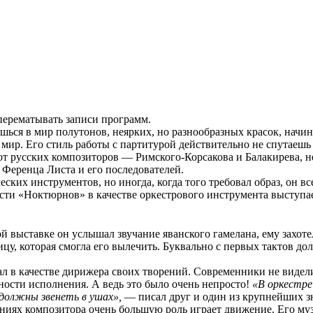
 перематывать записи программ.
шься в мир полутонов, неярких, но разнообразных красок, начи
р. Его стиль работы с партитурой действительно не спутаешь н
от русских композиторов — Римского-Корсакова и Балакирева, 
 Ференца Листа и его последователей.
ских инструментов, но иногда, когда того требовал образ, он вс
части «Ноктюрнов» в качестве оркестрового инструмента выступа
й выставке он услышал звучание яванского гамелана, ему захоте
у, которая смогла его вылечить. Буквально с первых тактов дол
л в качестве дирижера своих творений. Современники не видели
ности исполнения. А ведь это было очень непросто!
«В оркестре
должны звенеть в ушах»,
— писал друг и один из крупнейших зн
ниях композитора очень большую роль играет движение. Его му