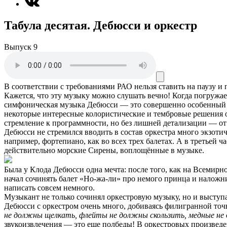
Табула десятая. Дебюсси и оркестр
Выпуск 9
В соответствии с требованиями
РАО
нельзя ставить на паузу и
Кажется, что эту музыку можно слушать вечно! Когда погружае
симфоническая музыка Дебюсси — это совершенно особенный ми
некоторые интересные колористические и тембровые решения 
стремление к программности, но без лишней детализации — от
Дебюсси не стремился вводить в состав оркестра много экзотиче
например, фортепиано, как во всех трех балетах. А в третьей 
действительно морские Сирены, воплощённые в музыке.
Была у Клода Дебюсси одна мечта: после того, как на Всемирно
начал сочинять балет «Но-жа-ли» про немого принца и наложниц
написать совсем немного.
Музыкант не только сочинял оркестровую музыку, но и выступа
Дебюсси с оркестром очень много, добиваясь филигранной точ
не должны щелкать, флейты не должны скользить, медные не 
звукоизвлечения — это еще полбеды! В оркестровых произведе