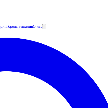
едия
Города вещания
О нас