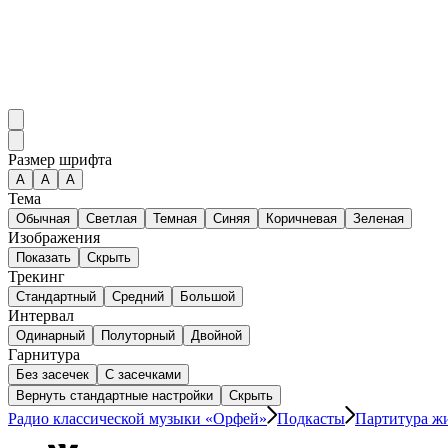
Размер шрифта
А
A
A
Тема
Обычная
Светлая
Темная
Синяя
Коричневая
Зеленая
Изображения
Показать
Скрыть
Трекинг
Стандартный
Средний
Большой
Интервал
Одинарный
Полуторный
Двойной
Гарнитура
Без засечек
С засечками
Вернуть стандартные настройки
Скрыть
Радио классической музыки «Орфей»
Подкасты
Партитура ж