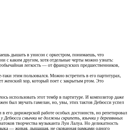
наешь дышать в унисон с оркестром, понимаешь, что
и с каким другим, хотя отдельные черты можно узнать:
необычайная легкость — от французских предшественников,
е-таки этим пользовался. Можно встретить в его партитурах,
ет женский хор, который поет с закрытым ртом. Это
лось использовать этот тембр в партитуре. И композитор даже
жен был звучать гамелан, но, увы, этих тактов Дебюсси успел
 в его дирижерской работе особых достоинств, но репетировал
 у Дебюсси смычки не должны скрипеть, язычки у деревянных
атоков творчества музыканта Луи Лалуа. Но деликатность
зыка — живая, дышащая, не скованная рамками одного