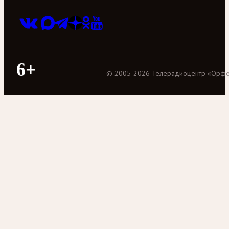
6+
©
2005
-
2026
Телерадиоцентр «Орф