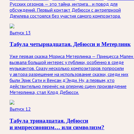
Русских сезонов — это тайна, интрига… и повод для
обсуждений. Первый контакт Дебюсси с антрепризой
Дягилева состоялся без участия самого композитора.
Выпуск 13
Табула четырнадцатая. Дебюсси и Метерлинк
Уже первая сказка Мориса Метерлинка — Принцесса Мален
вызвала большой интерес у публики, особенно в среде
музыкантов. Сразу несколько композиторов попросили
у автора разрешение на использование сказки, среди них
были Эрик Сати и Венсан д’Энди. Ну, а первым, кто
действительно перенёс на оперную сцену произведение
Метерлинка, стал Клод Дебюсси.
Выпуск 12
Табула тринадцатая. Дебюсси
и импрессионизм… или символизм?