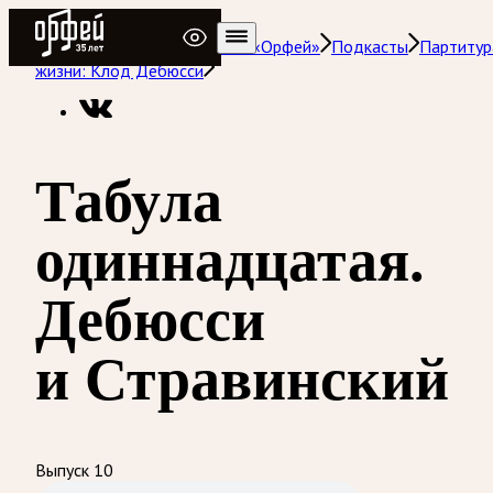
Радио Орфей
Радио классической музыки «Орфей»
Подкасты
Партитур
жизни: Клод Дебюсси
Табула
одиннадцатая.
Дебюсси
и Стравинский
Выпуск 10