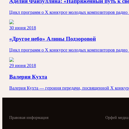
Аделия Файзуллина: «Напряженный путь к св
Цикл программ о X конкурсе молодых композиторов радио
30 июня 2018
«Другое небо» Алины Подзоровой
Цикл программ о X конкурсе молодых композиторов радио
29 июня 2018
Валерия Кухта
Валерия Кухта — героиня передачи, посвященной X конку
Правовая информация
Орфей медиа