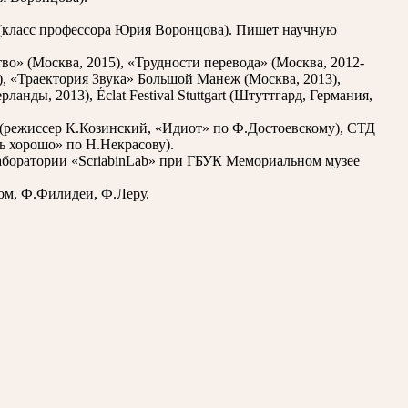
 (класс профессора Юрия Воронцова). Пишет научную
во» (Москва, 2015), «Трудности перевода» (Москва, 2012-
, «Траектория Звука» Большой Манеж (Москва, 2013),
ды, 2013), Éclat Festival Stuttgart (Штуттгард, Германия,
 (режиссер К.Козинский, «Идиот» по Ф.Достоевскому), СТД
ь хорошо» по Н.Некрасову).
лаборатории «ScriabinLab» при ГБУК Мемориальном музее
ом, Ф.Филидеи, Ф.Леру.