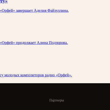
ету»
 «Орфей» завершает Аделия Файзуллина.
 «Орфей» продолжает Алина Подзорова.
рсу молодых композиторов радио «Орфей».
Партнеры