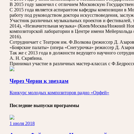
В 2015 году закончил с отличием Московскую Государствен
С 2015 года является аспирантом кафедры композиции в М
работу под руководством доктора искусствоведения, заслу
Участник различных музыкальных проектов и фестивалей, та
2014), «Незначительная музыка» (Киев/Москва/Нижний Новг
композиторской лаборатории в Центре имени Мейерхольда (М
2016).
Сотрудничает с Т­еатром им. Ф.Волкова (режиссер Д. Азаро
«Боярские палаты» (опера «Снегурочка» режиссер Д. Азаро
Так же с 2013 года в должности ведущего научного сотру
А. Н. Скрябина.
Принимал участие в различных мастер-классах с Ф.Бедросс
Через Черни к звездам
Конкурс молодых композиторов радио «Орфей»
Последние выпуски программы
1 июля 2018