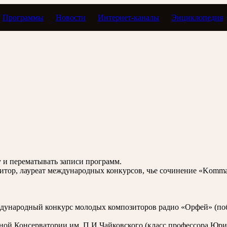
Программы
Новости
Интернет-каналы
Энциклопедия
ни к звездам
зу и перематывать записи программ.
ор, лауреат международных конкурсов, чье сочинение «Komma. 
ждународный конкурс молодых композиторов радио «Орфей» (по
ной Консерватории им. П.И.Чайковского (класс профессора Юри