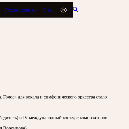
Города вещания
О нас
Голос» для вокала и симфонического оркестра стало
бедитель) и IV международный конкурс композиторов
я Воронцова).