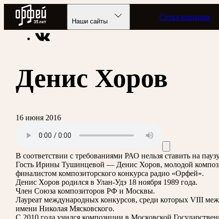
Радио Орфей
Сетка вещания
Радио классической музыки «Орфей»
Подкасты
Через Чер
Наши сайты
Денис Хоров
16 июня 2016
В соответствии с требованиями
РАО
нельзя ставить на пау
Гость Ирины Тушинцевой — Денис Хоров, молодой композит
финалистом композиторского конкурса радио «Орфей».
Денис Хоров родился в Улан-Удэ 18 ноября 1989 года.
Член Союза композиторов РФ и Москвы.
Лауреат международных конкурсов, среди которых VIII ме
имени Николая Мясковского.
С 2010 года учился композиции в Московской Государствен