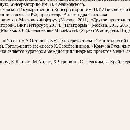
ную Консерваторию им. П.И.Чайковского.
осковской Государственной Консерватории им. П.И.Чайковского
женного деятеля РФ, профессора Александра Соколова.
ких как Московский форум (Москва, 2011), «Другое пространст
ород/Санкт-Петербург, 2014), «Платформа» (Москва, 2012-2014)
осква, 2014), Gaudeamus Muziekweek (Утрехт/Амстердам, Нидерлан
в, «Гроза» по А.Островскому), Электротеатром «Станиславский»
в), Гоголь-центр (режиссер К.Серебренников, «Кому на Руси жит
дника является куратором междиссциплинарных проектов медиа-
яном, К.Лангом, М.Андре, Х.Черновин, С. Невским, И.Крайдлер