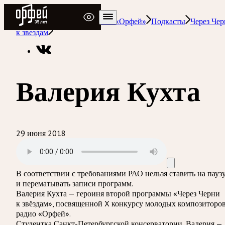
Радио Орфей
Радио классической музыки «Орфей»
Подкасты
Через Че
к звездам
Валерия Кухта
29 июня 2018
В соответствии с требованиями
РАО
нельзя ставить на пауз
и перематывать записи программ.
Валерия Кухта — героиня второй программы «Через Черни
к звёздам», посвященной X конкурсу молодых композиторо
радио «Орфей».
Студентка Санкт-Петербургской консерватории, Валерия —