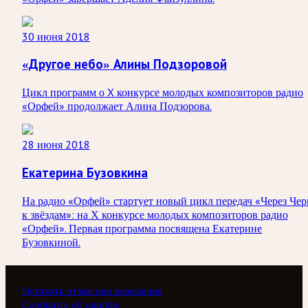
30 июня 2018
«Другое небо» Алины Подзоровой
Цикл программ о X конкурсе молодых композиторов радио
«Орфей» продолжает Алина Подзорова.
28 июня 2018
Екатерина Бузовкина
На радио «Орфей» стартует новый цикл передач «Через Че
к звёздам»: на Х конкурсе молодых композиторов радио
«Орфей». Первая программа посвящена Екатерине
Бузовкиной.
Оставить отзыв или пожелание
Сообщить об ошибке