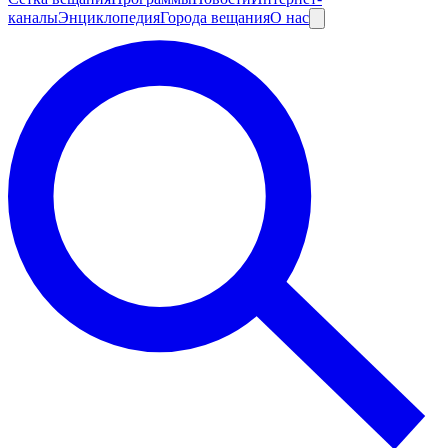
каналы
Энциклопедия
Города вещания
О нас