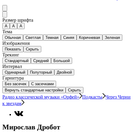
Размер шрифта
А
A
A
Тема
Обычная
Светлая
Темная
Синяя
Коричневая
Зеленая
Изображения
Показать
Скрыть
Трекинг
Стандартный
Средний
Большой
Интервал
Одинарный
Полуторный
Двойной
Гарнитура
Без засечек
С засечками
Вернуть стандартные настройки
Скрыть
Радио классической музыки «Орфей»
Подкасты
Через Черни
к звездам
Мирослав Дробот