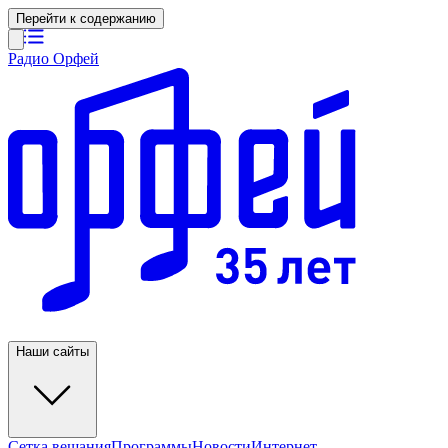
Перейти к содержанию
Радио Орфей
Наши сайты
Сетка вещания
Программы
Новости
Интернет-