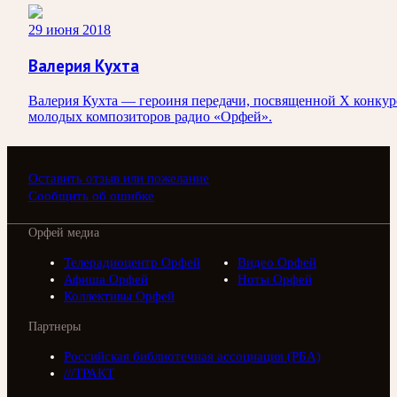
29 июня 2018
Валерия Кухта
Валерия Кухта — героиня передачи, посвященной X конкур
молодых композиторов радио «Орфей».
Оставить отзыв или пожелание
Сообщить об ошибке
Орфей медиа
Телерадиоцентр Орфей
Видео Орфей
Афиша Орфей
Ноты Орфей
Коллективы Орфей
Партнеры
Российская библиотечная ассоциация (РБА)
///ТРАКТ