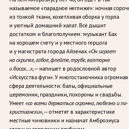
называемое «парадное неглиже»: ночная сороч
из тонкой ткани, кокетливая оборка у горла
и уютный домашний халат. Всё дышит
достатком и благополучием: музыкант Бах
на хорошем счету и у местного герцога
и у магистрата города Айзенах.
«Он играет
на скрипке, гобое, флейте, трубе, валторне
и басах…»
, — напишет в родословной автор
«Искусства фуги». У многостаночника огромная
сфера деятельности: балы, официальные
церемонии, праздники, похороны и свадьбы.
Умеет
«со всеми держаться скромно, любезно и по-
христиански»
, — отметят в характеристике
местные чиновники и назначат Амброзиуса
главным городским трубачом.