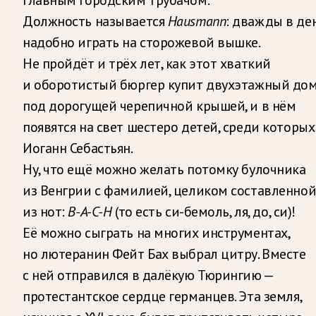
Должность называется
Hausmann
: дважды в де
надобно играть на сторожевой вышке.
Не пройдёт и трёх лет, как этот хваткий
и оборотистый бюргер купит двухэтажный до
под дорогущей черепичной крышей, и в нём
появятся на свет шестеро детей, среди которых
Иоганн Себастьян.
Ну, что ещё можно желать потомку булочника
из Венгрии с фамилией, целиком составленно
из нот:
B-A-C-H
(то есть си-бемоль, ля, до, си)!
Её можно сыграть на многих инструментах,
но лютеранин Фейт Бах выбрал цитру. Вместе
с ней отправился в далёкую Тюрингию —
протестантское сердце германцев. Эта земля,