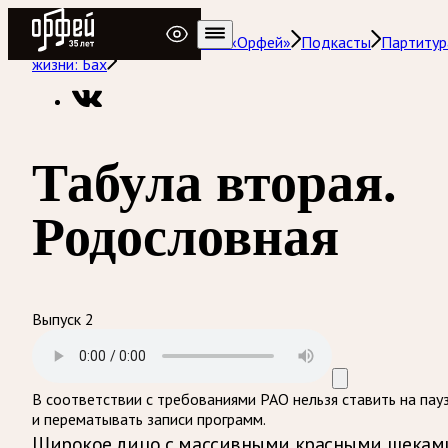
Радио Орфей
Радио классической музыки «Орфей»
Подкасты
Партитур
жизни: Бах
Табула вторая.
Родословная
Выпуск 2
В соответствии с требованиями
РАО
нельзя ставить на пау
и перематывать записи программ.
Широкое лицо с массивными красными щекам