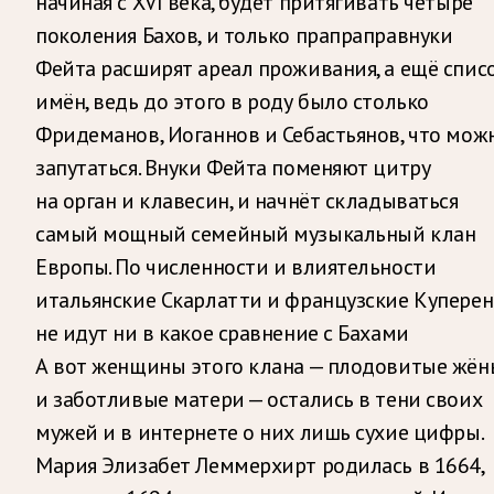
начиная с XVI века, будет притягивать четыре
поколения Бахов, и только прапраправнуки
Фейта расширят ареал проживания, а ещё спис
имён, ведь до этого в роду было столько
Фридеманов, Иоганнов и Себастьянов, что мож
запутаться. Внуки Фейта поменяют цитру
на орган и клавесин, и начнёт складываться
самый мощный семейный музыкальный клан
Европы. По численности и влиятельности
итальянские Скарлатти и французские Купере
не идут ни в какое сравнение с Бахами
А вот женщины этого клана — плодовитые жён
и заботливые матери — остались в тени своих
мужей и в интернете о них лишь сухие цифры.
Мария Элизабет Леммерхирт родилась в 1664,