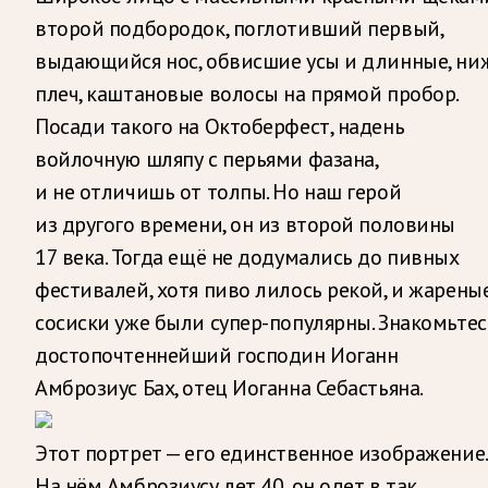
второй подбородок, поглотивший первый,
выдающийся нос, обвисшие усы и длинные, ни
плеч, каштановые волосы на прямой пробор.
Посади такого на Октоберфест, надень
войлочную шляпу с перьями фазана,
и не отличишь от толпы. Но наш герой
из другого времени, он из второй половины
17 века. Тогда ещё не додумались до пивных
фестивалей, хотя пиво лилось рекой, и жарены
сосиски уже были супер-популярны. Знакомьтес
достопочтеннейший господин Иоганн
Амброзиус Бах, отец Иоганна Себастьяна.
Этот портрет — его единственное изображение.
На нём Амброзиусу лет 40, он одет в так