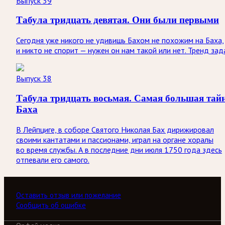
Выпуск 39
Табула тридцать девятая. Они были первыми
Сегодня уже никого не удивишь Бахом не похожим на Баха,
и никто не спорит — нужен он нам такой или нет. Тренд зад
Выпуск 38
Табула тридцать восьмая. Самая большая тай
Баха
В Лейпциге, в соборе Святого Николая Бах дирижировал
своими кантатами и пассионами, играл на органе хоралы
во время службы. А в последние дни июля 1750 года здесь
отпевали его самого.
Оставить отзыв или пожелание
Сообщить об ошибке