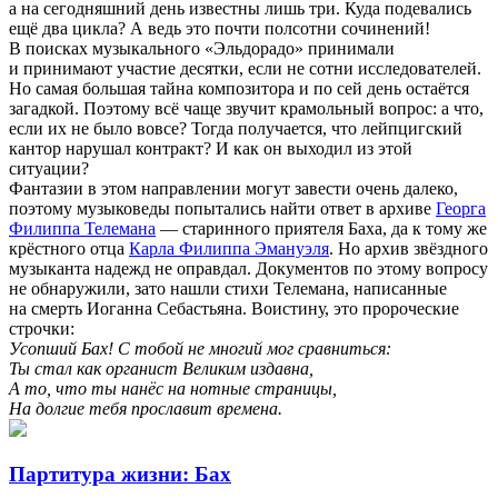
а на сегодняшний день известны лишь три. Куда подевались
ещё два цикла? А ведь это почти полсотни сочинений!
В поисках музыкального «Эльдорадо» принимали
и принимают участие десятки, если не сотни исследователей.
Но самая большая тайна композитора и по сей день остаётся
загадкой. Поэтому всё чаще звучит крамольный вопрос: а что,
если их не было вовсе? Тогда получается, что лейпцигский
кантор нарушал контракт? И как он выходил из этой
ситуации?
Фантазии в этом направлении могут завести очень далеко,
поэтому музыковеды попытались найти ответ в архиве
Георга
Филиппа Телемана
— старинного приятеля Баха, да к тому же
крёстного отца
Карла Филиппа Эмануэля
. Но архив звёздного
музыканта надежд не оправдал. Документов по этому вопросу
не обнаружили, зато нашли стихи Телемана, написанные
на смерть Иоганна Себастьяна. Воистину, это пророческие
строчки:
Усопший Бах! С тобой не многий мог сравниться:
Ты стал как органист Великим издавна,
А то, что ты нанёс на нотные страницы,
На долгие тебя прославит времена.
Партитура жизни: Бах