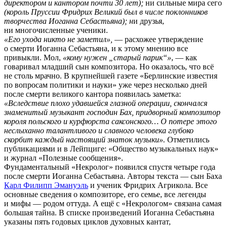
директором и кантором почти 30 лет);
ни сильные мира сего
(король Пруссии Фридрих Великий был в числе поклонников
творчества Иоганна Себастьяна); н
и друзья,
ни многочисленные ученики.
«Его ухода никто не заметил»,
— расхожее утверждение
о смерти Иоганна Себастьяна, и к этому мнению все
привыкли. Мол,
«кому нужен „старый парик“»
, — как
говаривал младший сын композитора. Но оказалось, что всё
не столь мрачно. В крупнейшей газете «Берлинские известия
по вопросам политики и науки» уже через несколько дней
после смерти великого кантора появилась заметка:
«Вследствие плохо удавшейся глазной операции, скончался
знаменитый музыкант господин Бах, придворный композитор
короля польского и курфюрста саксонского… О потере этого
неслыханно талантливого и славного человека глубоко
скорбит каждый настоящий знаток музыки».
Отметились
публикациями и в Лейпциге: «Общество музыкальных наук»
и журнал «Полезные сообщения».
Фундаментальный «Некролог» появился спустя четыре года
после смерти Иоганна Себастьяна. Авторы текста — сын Баха
Карл Филипп Эмануэль
и ученик Фридрих Агрикола. Все
основные сведения о композиторе, его семье, все легенды
и мифы — родом оттуда. А ещё с «Некрологом» связана самая
большая тайна. В списке произведений Иоганна Себастьяна
указаны пять годовых циклов духовных кантат,