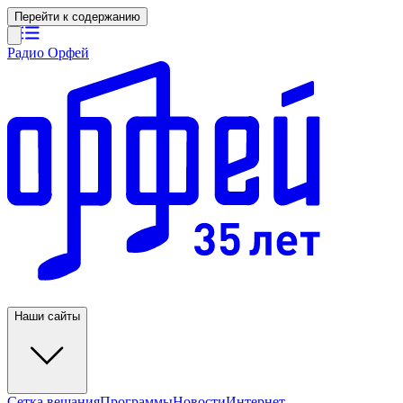
Перейти к содержанию
Радио Орфей
Наши сайты
Сетка вещания
Программы
Новости
Интернет-