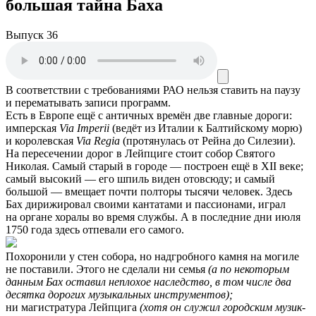
большая тайна Баха
Выпуск 36
В соответствии с требованиями
РАО
нельзя ставить на паузу
и перематывать записи программ.
Есть в Европе ещё с античных времён две главные дороги:
имперская
Via Imperii
(ведёт из Италии к Балтийскому морю)
и королевская
Via Regia
(протянулась от Рейна до Силезии).
На пересечении дорог в Лейпциге стоит собор Святого
Николая. Самый старый в городе — построен ещё в
XII веке;
самый высокий — его шпиль виден отовсюду; и самый
большой — вмещает почти полторы тысячи человек. Здесь
Бах дирижировал своими кантатами и пассионами, играл
на органе хоралы во время службы. А в последние дни июля
1750 года здесь отпевали его самого.
Похоронили у стен собора, но надгробного камня на могиле
не поставили. Этого не сделали ни семья
(а по некоторым
данным Бах оставил неплохое наследство, в том числе два
десятка дорогих музыкальных инструментов);
ни магистратура Лейпцига
(хотя он служил городским музик-