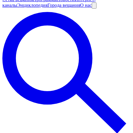
каналы
Энциклопедия
Города вещания
О нас