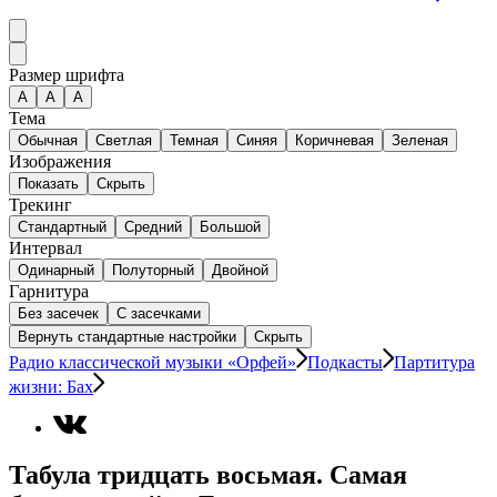
Размер шрифта
А
A
A
Тема
Обычная
Светлая
Темная
Синяя
Коричневая
Зеленая
Изображения
Показать
Скрыть
Трекинг
Стандартный
Средний
Большой
Интервал
Одинарный
Полуторный
Двойной
Гарнитура
Без засечек
С засечками
Вернуть стандартные настройки
Скрыть
Радио классической музыки «Орфей»
Подкасты
Партитура
жизни: Бах
Табула тридцать восьмая. Самая