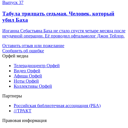
Выпуск 37
Табула тридцать седьмая. Человек, который
убил Баха
Иоганна Себастьяна Баха не стало спустя четыре месяца после
неудачной операции. Её проводил офтальмолог Джон Тейлор.
Оставить отзыв или пожелание
Сообщить об ошибке
Орфей медиа
Телерадиоцентр Орфей
Видео Орфей
Афиша Орфей
Ноты Орфей
Коллективы Орфей
Партнеры
Российская библиотечная ассоциация (РБА)
///ТРАКТ
Правовая информация