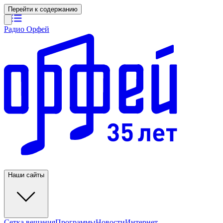
Перейти к содержанию
Радио Орфей
Наши сайты
Сетка вещания
Программы
Новости
Интернет-