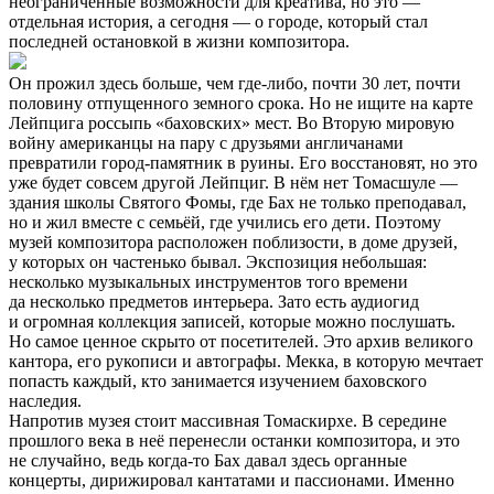
неограниченные возможности для креатива, но это —
отдельная история, а сегодня — о городе, который стал
последней остановкой в жизни композитора.
Он прожил здесь больше, чем где-либо, почти 30 лет, почти
половину отпущенного земного срока. Но не ищите на карте
Лейпцига россыпь «баховских» мест. Во Вторую мировую
войну американцы на пару с друзьями англичанами
превратили город-памятник в руины. Его восстановят, но это
уже будет совсем другой Лейпциг. В нём нет Томасшуле —
здания школы Святого Фомы, где Бах не только преподавал,
но и жил вместе с семьёй, где учились его дети. Поэтому
музей композитора расположен поблизости, в доме друзей,
у которых он частенько бывал. Экспозиция небольшая:
несколько музыкальных инструментов того времени
да несколько предметов интерьера. Зато есть аудиогид
и огромная коллекция записей, которые можно послушать.
Но самое ценное скрыто от посетителей. Это архив великого
кантора, его рукописи и автографы. Мекка, в которую мечтает
попасть каждый, кто занимается изучением баховского
наследия.
Напротив музея стоит массивная Томаскирхе. В середине
прошлого века в неё перенесли останки композитора, и это
не случайно, ведь когда-то Бах давал здесь органные
концерты, дирижировал кантатами и пассионами. Именно