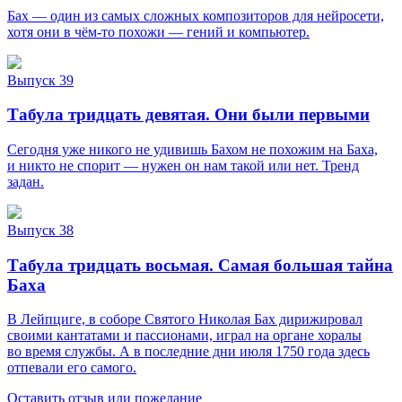
Бах — один из самых сложных композиторов для нейросети,
хотя они в чём-то похожи — гений и компьютер.
Выпуск 39
Табула тридцать девятая. Они были первыми
Сегодня уже никого не удивишь Бахом не похожим на Баха,
и никто не спорит — нужен он нам такой или нет. Тренд
задан.
Выпуск 38
Табула тридцать восьмая. Самая большая тайна
Баха
В Лейпциге, в соборе Святого Николая Бах дирижировал
своими кантатами и пассионами, играл на органе хоралы
во время службы. А в последние дни июля 1750 года здесь
отпевали его самого.
Оставить отзыв или пожелание