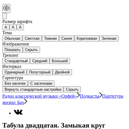
Размер шрифта
А
A
A
Тема
Обычная
Светлая
Темная
Синяя
Коричневая
Зеленая
Изображения
Показать
Скрыть
Трекинг
Стандартный
Средний
Большой
Интервал
Одинарный
Полуторный
Двойной
Гарнитура
Без засечек
С засечками
Вернуть стандартные настройки
Скрыть
Радио классической музыки «Орфей»
Подкасты
Партитура
жизни: Бах
Табула двадцатая. Замыкая круг