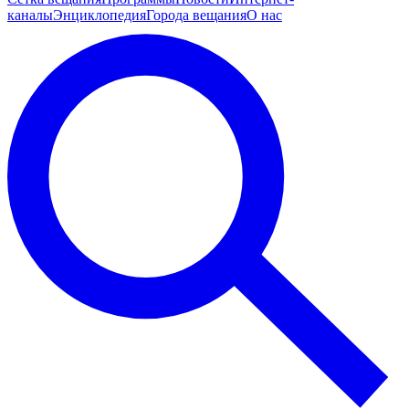
каналы
Энциклопедия
Города вещания
О нас