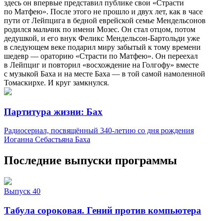
здесь он впервые представил публике свои «Страсти
по Матфею». После этого не прошло и двух лет, как в часе
пути от Лейпцига в бедной еврейской семье Мендельсонов
родился мальчик по имени Мозес. Он стал отцом, потом
дедушкой, и его внук Феликс Мендельсон-Бартольди уже
в следующем веке подарил миру забытый к тому времени
шедевр — ораторию «Страсти по Матфею». Он переехал
в Лейпциг и повторил «восхождение на Голгофу» вместе
с музыкой Баха и на месте Баха — в той самой намоленной
Томаскирхе. И круг замкнулся.
Партитура жизни: Бах
Радиосериал, посвящённый 340-летию со дня рождения
Иоганна Себастьяна Баха
Последние выпуски программы
Выпуск 40
Табула сороковая. Гений против компьютера