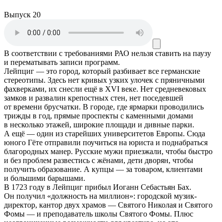
Выпуск 20
В соответствии с требованиями
РАО
нельзя ставить на паузу
и перематывать записи программ.
Лейпциг — это город, который разбивает все германские
стереотипы. Здесь нет кривых узких улочек с пряничными
фахверками, их снесли ещё в XVI веке. Нет средневековых
замков и развалин крепостных стен, нет поседевшей
от времени брусчатки. В городе, где ярмарки проводились
трижды в год, прямые проспекты с каменными домами
в несколько этажей, широкие площади и дивные парки.
А ещё — один из старейших университетов Европы. Сюда
юного Гёте отправили поучиться на юриста и поднабраться
благородных манер. Русские мужи приезжали, чтобы быстро
и без проблем развестись с жёнами, дети дворян, чтобы
получить образование. А купцы — за товаром, клиентами
и большими барышами.
В 1723 году в Лейпциг прибыл Иоганн Себастьян Бах.
Он получил «должность на миллион»: городской музик-
директор, кантор двух храмов — Святого Николая и Святого
Фомы — и преподаватель школы Святого Фомы. Плюс