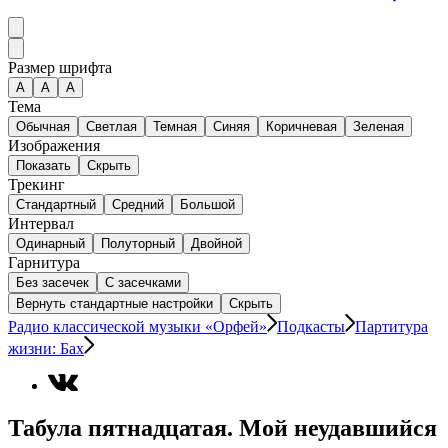
Размер шрифта
А
A
A
Тема
Обычная
Светлая
Темная
Синяя
Коричневая
Зеленая
Изображения
Показать
Скрыть
Трекинг
Стандартный
Средний
Большой
Интервал
Одинарный
Полуторный
Двойной
Гарнитура
Без засечек
С засечками
Вернуть стандартные настройки
Скрыть
Радио классической музыки «Орфей»
Подкасты
Партитура
жизни: Бах
Табула пятнадцатая. Мой неудавшийся