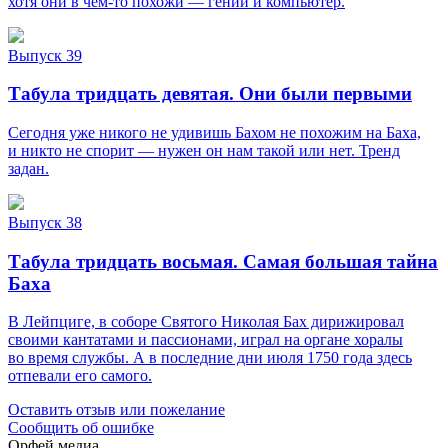
хотя они в чём-то похожи — гений и компьютер.
Выпуск 39
Табула тридцать девятая. Они были первыми
Сегодня уже никого не удивишь Бахом не похожим на Баха,
и никто не спорит — нужен он нам такой или нет. Тренд
задан.
Выпуск 38
Табула тридцать восьмая. Самая большая тайна
Баха
В Лейпциге, в соборе Святого Николая Бах дирижировал
своими кантатами и пассионами, играл на органе хоралы
во время службы. А в последние дни июля 1750 года здесь
отпевали его самого.
Оставить отзыв или пожелание
Сообщить об ошибке
Орфей медиа