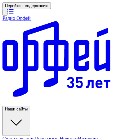
Перейти к содержанию
Радио Орфей
Наши сайты
Сетка вещания
Программы
Новости
Интернет-