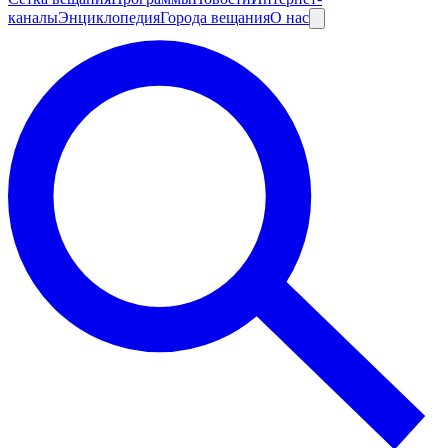
каналы
Энциклопедия
Города вещания
О нас