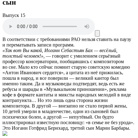
сын
Выпуск 15
В соответствии с требованиями
РАО
нельзя ставить на паузу
и перематывать записи программ.
«Так вот Вы какой, Иоганн Себастьян Бах — весёлый,
толстый человек!»,
— говорит с умилением серьёзный
профессор консерватории, пообщавшись с композитором
во сне. Мало кто сейчас помнит старую советскую комедию
«Антон Иванович сердится», а цитата из неё прижилась,
пошла в народ, и все поверили — великий кантор был
именно таким. Да и музыковеды подтвердят, ведь есть же
ребусы и шарады в «Музыкальном приношении», реклама
кофе в формате кантаты и миксты народных мелодий в виде
контрапункта… Но это лишь одна сторона жизни
композитора. В другой — внезапно не стало первой жены,
10 детей умерли в младенчестве, один из сыновей был
психически болен, а другой — непутёвый. Он будто
иллюстрировал известную пословицу: «в семье не без урода».
Это Иоганн Готфрид Бернхард, третий сын Марии Барбары.