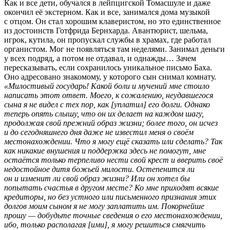
Как и все дети, обучался в лейпцигской Томасшуле и даже
окончил её экстерном. Как и все, занимался дома музыкой
с отцом. Он стал хорошим клаверистом, но это единственное
из достоинств Готфрида Бернхарда. Авантюрист, шельма,
игрок, кутила, он пропускал службы в храмах, где работал
органистом. Мог не появляться там неделями. Занимал деньги
у всех подряд, а потом не отдавал, и однажды… Зачем
пересказывать, если сохранилось уникальное письмо Баха.
Оно адресовано знакомому, у которого сын снимал комнату.
«Милостивый государь! Какой боли и мучений мне стоило
написать этот ответ. Моего, к сожалению, неудавшегося
сына я не видел с тех пор, как [уплатил] его долги. Однако
теперь опять слышу, что он их делает на каждом шагу,
продолжая свой прежний образ жизни; более того, он исчез
и до сегодняшнего дня даже не известил меня о своём
местонахождении. Что я могу ещё сказать или сделать? Так
как никакие внушения и поддержка здесь не помогут, мне
остаётся только терпеливо нести свой крест и вверить своё
недостойное дитя божьей милости. Остепенится ли
он и изменит ли свой образ жизни? Или он хотел бы
попытать счастья в другом месте? Ко мне приходят всякие
кредиторы, но без устного или письменного признания этих
долгов моим сыном я не могу заплатить им. Покорнейше
прошу — добудьте точные сведения о его местонахождении,
ибо, только располагая [ими], я могу решиться смягчить