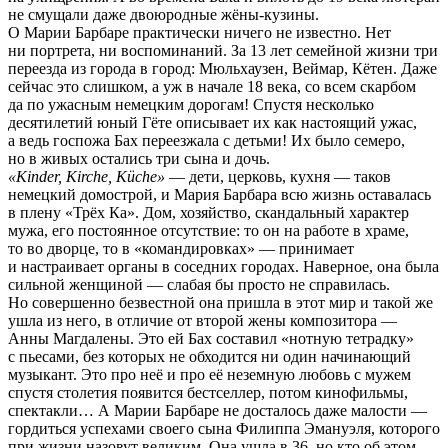
не смущали даже двоюродные жёны-кузины.
О Марии Барбаре практически ничего не известно. Нет
ни портрета, ни воспоминаний. За 13 лет семейной жизни три
переезда из города в город: Мюльхаузен, Веймар, Кётен. Даже
сейчас это слишком, а уж в начале 18 века, со всем скарбом
да по ужасным немецким дорогам! Спустя несколько
десятилетий юный Гёте описывает их как настоящий ужас,
а ведь госпожа Бах переезжала с детьми! Их было семеро,
но в живых остались три сына и дочь.
«Kinder, Kirche, Küche»
— дети, церковь, кухня — таков
немецкий домострой, и Мария Барбара всю жизнь оставалась
в плену «Трёх Ка». Дом, хозяйство, скандальный характер
мужа, его постоянное отсутствие: то он на работе в храме,
то во дворце, то в «командировках» — принимает
и настраивает органы в соседних городах. Наверное, она была
сильной женщиной — слабая бы просто не справилась.
Но совершенно безвестной она пришла в этот мир и такой же
ушла из него, в отличие от второй жены композитора —
Анны Магдалены. Это ей Бах составил «нотную тетрадку»
с пьесами, без которых не обходится ни один начинающий
музыкант. Это про неё и про её неземную любовь с мужем
спустя столетия появится бестселлер, потом кинофильмы,
спектакли… А Марии Барбаре не досталось даже малости —
гордиться успехами своего сына Филиппа Эмануэля, которого
при жизни назовут великим. Она ушла в 36, но кто об этом