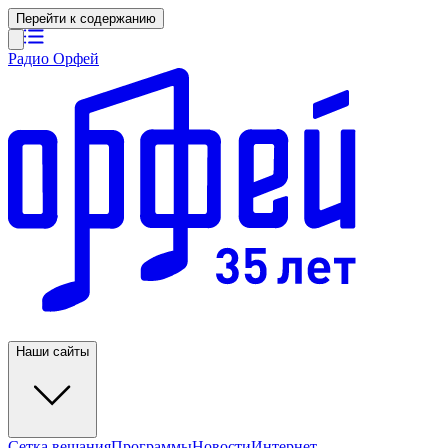
Перейти к содержанию
Радио Орфей
Наши сайты
Сетка вещания
Программы
Новости
Интернет-