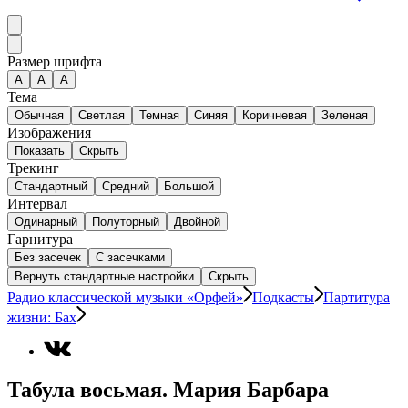
Размер шрифта
А
A
A
Тема
Обычная
Светлая
Темная
Синяя
Коричневая
Зеленая
Изображения
Показать
Скрыть
Трекинг
Стандартный
Средний
Большой
Интервал
Одинарный
Полуторный
Двойной
Гарнитура
Без засечек
С засечками
Вернуть стандартные настройки
Скрыть
Радио классической музыки «Орфей»
Подкасты
Партитура
жизни: Бах
Табула восьмая. Мария Барбара