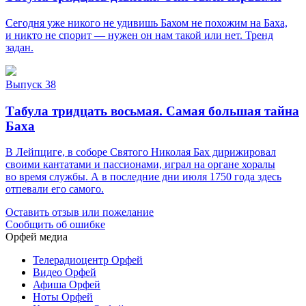
Сегодня уже никого не удивишь Бахом не похожим на Баха,
и никто не спорит — нужен он нам такой или нет. Тренд
задан.
Выпуск 38
Табула тридцать восьмая. Самая большая тайна
Баха
В Лейпциге, в соборе Святого Николая Бах дирижировал
своими кантатами и пассионами, играл на органе хоралы
во время службы. А в последние дни июля 1750 года здесь
отпевали его самого.
Оставить отзыв или пожелание
Сообщить об ошибке
Орфей медиа
Телерадиоцентр Орфей
Видео Орфей
Афиша Орфей
Ноты Орфей