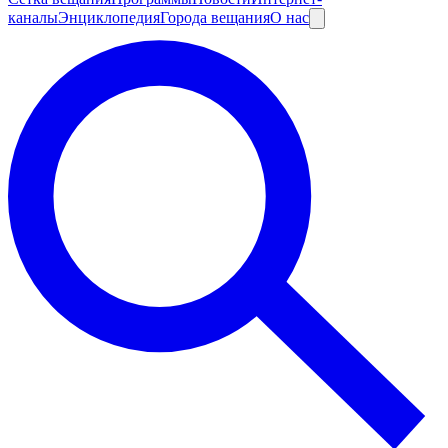
каналы
Энциклопедия
Города вещания
О нас