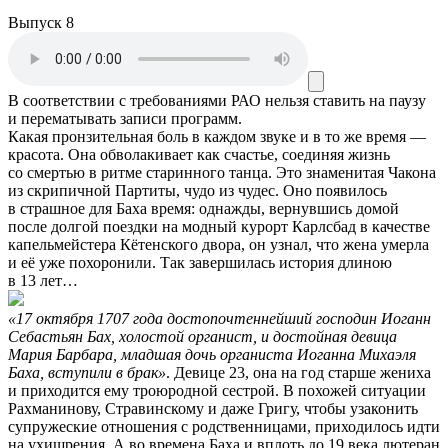
Выпуск 8
В соответствии с требованиями
РАО
нельзя ставить на паузу
и перематывать записи программ.
Какая пронзительная боль в каждом звуке и в то же время —
красота. Она обволакивает как счастье, соединяя жизнь
со смертью в ритме старинного танца. Это знаменитая Чакона
из скрипичной Партиты, чудо из чудес. Оно появилось
в страшное для Баха время: однажды, вернувшись домой
после долгой поездки на модный курорт Карлсбад в качестве
капельмейстера Кётенского двора, он узнал, что жена умерла
и её уже похоронили. Так завершилась история длиною
в 13 лет…
«17 октября 1707 года достопочтеннейший господин Иоганн
Себастьян Бах, холостой органист, и достойная девица
Мария Барбара, младшая дочь органиста Иоганна Михаэля
Баха, вступили в брак»
. Девице 23, она на год старше жениха
и приходится ему троюродной сестрой. В похожей ситуации
Рахманинову, Стравинскому и даже Григу, чтобы узаконить
супружеские отношения с родственницами, приходилось идти
на ухищрения. А во времена Баха и вплоть до 19 века лютеран