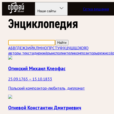
Радио Орфей
Сетка вещания
Наши сайты
Энциклопедия
Найти
А
Б
В
Г
Д
Е
Ж
З
И
Й
К
Л
М
Н
О
П
Р
С
Т
У
Ф
Х
Ц
Ч
Ш
Щ
Э
Ю
Я
Q
авторы текста
дирижёры
исполнители
композиторы
режиссё
Огинский Михаил Клеофас
25.09.1765 – 15.10.1833
Польский композитор-любитель, дипломат
Огневой Константин Дмитриевич