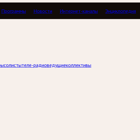
Программы
Новости
Интернет-каналы
Энциклопедия
ры
солисты
теле-радиоведущие
коллективы