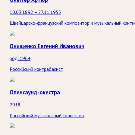
10.03.1892 – 27.11.1955
Швейцарско-французский композитор и музыкальный крити
Онищенко Евгений Иванович
род. 1964
Российский контрабасист
Опенсаунд-окестра
2018
Российский музыкальный коллектив