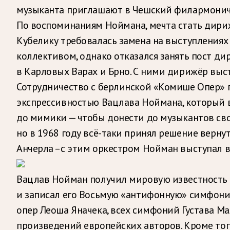
музыканта приглашают в Чешский филармонич
По воспоминаниям Ноймана, мечта стать дириж
Кубелику требовалась замена на выступлениях
коллективом, однако отказался занять пост ди
в Карловых Варах и Брно. С ними дирижёр выст
Сотрудничество с берлинской «Комише Опер» 
экспрессивностью Вацлава Ноймана, который 
до мимики — чтобы донести до музыкантов сво
но в 1968 году всё-таки принял решение верну
Анчерла –с этим оркестром Нойман выступал в
Вацлав Нойман получил мировую известность и
и записал его Восьмую «антифонную» симфонию
опер Леоша Яначека, всех симфоний Густава Ма
произведений европейских авторов. Кроме тог