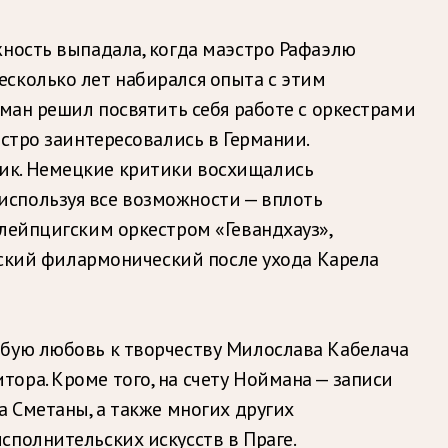
жность выпадала, когда маэстро Рафаэлю
сколько лет набирался опыта с этим
йман решил посвятить себя работе с оркестрами
стро заинтересовались в Германии.
ик. Немецкие критики восхищались
используя все возможности — вплоть
лейпцигским оркестром «Гевандхауз»,
ешский филармонический после ухода Карела
обую любовь к творчеству Милослава Кабелача
ора. Кроме того, на счету Ноймана — записи
а Сметаны, а также многих других
сполнительских искусств в Праге.