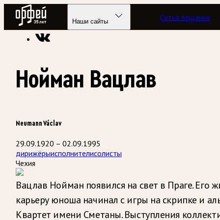
Радио Орфей
Сетка вещания
Радио классической музыки «Орфей»
Энциклопедия
Наши сайты
Нойман Вацлав
Neumann Václav
29.09.1920 – 02.09.1995
дирижёры
исполнители
солисты
Чехия
Вацлав Нойман появился на свет в Праге. Его ж
карьеру юноша начинал с игры на скрипке и ал
Квартет имени Сметаны. Выступления коллекти