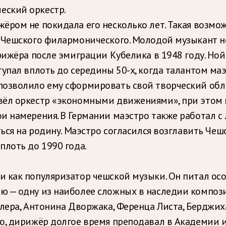
еский оркестр.
ёром не покидала его несколько лет. Такая возмо
 Чешского филармонического. Молодой музыкант не
рижёра после эмиграции Кубелика в 1948 году. Но
упал вплоть до середины 50-х, когда талантом маэ
позволило ему сформировать свой творческий обл
вёл оркестр «экономными движениями», при этом 
и намерения. В Германии маэстро также работал с 
ться на родину. Маэстро согласился возглавить Ч
плоть до 1990 года.
 как популяризатор чешской музыки. Он питал ос
 — одну из наиболее сложных в наследии композит
лера, Антонина Дворжака, Ференца Листа, Берджих
о, дирижёр долгое время преподавал в Академии и